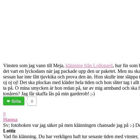
Vinsten som jag vann till Meja,
klänning från Lollopard
, hur fin som 
det vart en lyckodans när jag packade upp den ur paketet. Men nu ska
sessan har inte fått tjuvkika och prova den än. Hon skulle inte släppa t
oj oj oj! Det ska plockas med kläder hela tiden och hon sliter tag i 
ta på. O mina smycken är hon redan på, tar av mig armband och ska ha 
tonåren? Jag får skaffa lås på min garderob! ;-)
Gilla
0
9
Hanna
Sv; fotoboken var jag säker på men klänningen chansade jag på :-) Den
Lottiz
Vad fin klänning. Du har verkligen haft tur senaste tiden med vinster, b