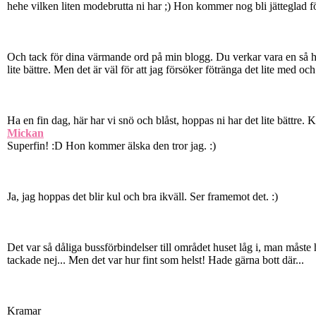
hehe vilken liten modebrutta ni har ;) Hon kommer nog bli jätteglad fö
Och tack för dina värmande ord på min blogg. Du verkar vara en så hi
lite bättre. Men det är väl för att jag försöker fötränga det lite med
Ha en fin dag, här har vi snö och blåst, hoppas ni har det lite bättre. 
Mickan
Superfin! :D Hon kommer älska den tror jag. :)
Ja, jag hoppas det blir kul och bra ikväll. Ser framemot det. :)
Det var så dåliga bussförbindelser till området huset låg i, man måste ha
tackade nej... Men det var hur fint som helst! Hade gärna bott där...
Kramar