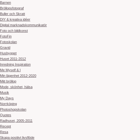
Barnen
Bröllopsfotograf
Buller och Skratt
DIY & kreativa idéer
Digital marknadskommunikatör
Foto och bildkonst
FotoFin
Fotoskolan
Gravid
Husbygget
Huset 2011-2012
Inredning Inspiration
Me Myself & I
Min lägenhet 2012-2020
Mitt bröllop
Mode, skönhet, hälsa
Musik
My Days
Norrköping
Photoshopskolan
Quotes
Radhuset, 2005-2011
Recept
Resa
Skapa positivt livsflöde