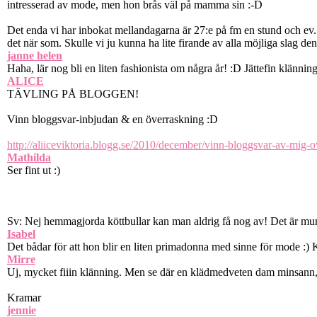
intresserad av mode, men hon brås väl på mamma sin :-D
Det enda vi har inbokat mellandagarna är 27:e på fm en stund och ev. 
det när som. Skulle vi ju kunna ha lite firande av alla möjliga slag den
janne helen
Haha, lär nog bli en liten fashionista om några år! :D Jättefin klänning
ALICE
TÄVLING PÅ BLOGGEN!
Vinn bloggsvar-inbjudan & en överraskning :D
http://aliiceviktoria.blogg.se/2010/december/vinn-bloggsvar-av-mig
Mathilda
Ser fint ut :)
Sv: Nej hemmagjorda köttbullar kan man aldrig få nog av! Det är mum
Isabel
Det bådar för att hon blir en liten primadonna med sinne för mode :) 
Mirre
Uj, mycket fiiin klänning. Men se där en klädmedveten dam minsann,
Kramar
jennie