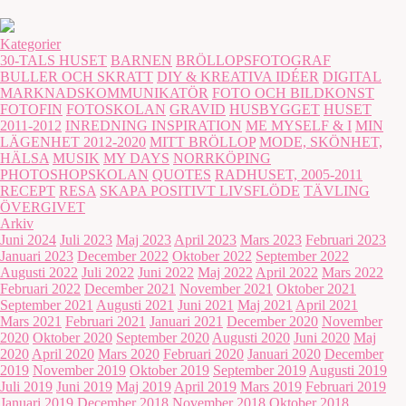
Kategorier
30-TALS HUSET
BARNEN
BRÖLLOPSFOTOGRAF
BULLER OCH SKRATT
DIY & KREATIVA IDÉER
DIGITAL
MARKNADSKOMMUNIKATÖR
FOTO OCH BILDKONST
FOTOFIN
FOTOSKOLAN
GRAVID
HUSBYGGET
HUSET
2011-2012
INREDNING INSPIRATION
ME MYSELF & I
MIN
LÄGENHET 2012-2020
MITT BRÖLLOP
MODE, SKÖNHET,
HÄLSA
MUSIK
MY DAYS
NORRKÖPING
PHOTOSHOPSKOLAN
QUOTES
RADHUSET, 2005-2011
RECEPT
RESA
SKAPA POSITIVT LIVSFLÖDE
TÄVLING
ÖVERGIVET
Arkiv
Juni 2024
Juli 2023
Maj 2023
April 2023
Mars 2023
Februari 2023
Januari 2023
December 2022
Oktober 2022
September 2022
Augusti 2022
Juli 2022
Juni 2022
Maj 2022
April 2022
Mars 2022
Februari 2022
December 2021
November 2021
Oktober 2021
September 2021
Augusti 2021
Juni 2021
Maj 2021
April 2021
Mars 2021
Februari 2021
Januari 2021
December 2020
November
2020
Oktober 2020
September 2020
Augusti 2020
Juni 2020
Maj
2020
April 2020
Mars 2020
Februari 2020
Januari 2020
December
2019
November 2019
Oktober 2019
September 2019
Augusti 2019
Juli 2019
Juni 2019
Maj 2019
April 2019
Mars 2019
Februari 2019
Januari 2019
December 2018
November 2018
Oktober 2018