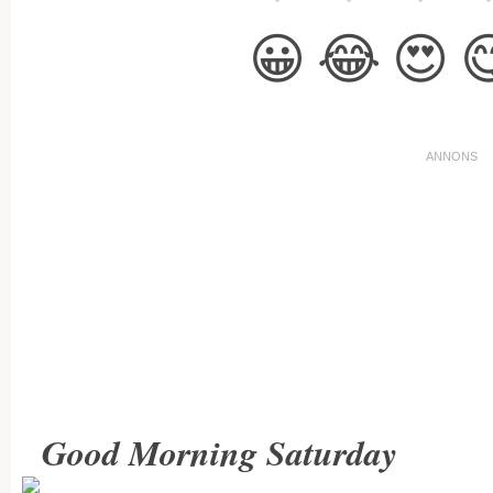
😀
😂
😍

Good Morning Saturday