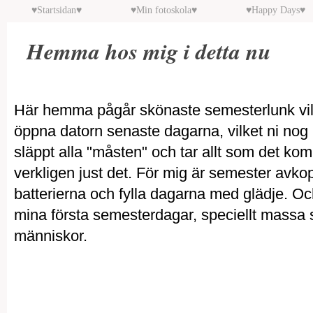
♥Startsidan♥
♥Min fotoskola♥
♥Happy Days♥
Hemma hos mig i detta nu
Här hemma pågår skönaste semesterlunk vilket 
öppna datorn senaste dagarna, vilket ni nog 
släppt alla "måsten" och tar allt som det ko
verkligen just det. För mig är semester avkop
batterierna och fylla dagarna med glädje. Och 
mina första semesterdagar, speciellt massa 
människor.