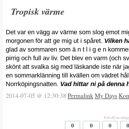
Tropisk värme
Det var en vägg av värme som slog emot mi
morgonen för att ge mig ut i spåret.
Vilken h
glad av sommaren som ä n t l i g e n kommer 
pirrig och full av liv. Det blev en varm (och 
skönt att svalka sig med läskande iste när ja
en sommarklänning till kvällen om vädret håll
Norrköpingsnatten.
Vad hittar ni på denna 
2014-07-05 @ 12:30:38
Permalink
My Days
Kom
Tyck till om inlägg
0
0
0