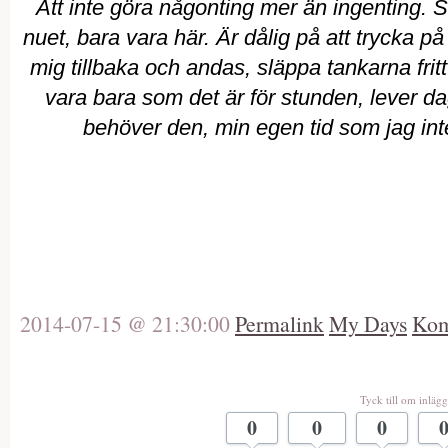
Att inte göra någonting mer än ingenting. S
nuet, bara vara här. Är dålig på att trycka på
mig tillbaka och andas, släppa tankarna fritt
vara bara som det är för stunden, lever d
behöver den, min egen tid som jag int
2014-07-15 @ 21:30:00
Permalink
My Days
Kom
Tyck till om inlägg
0
0
0