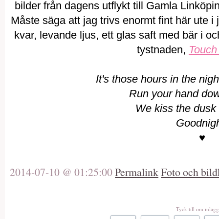
bilder från dagens utflykt till Gamla Linköpi
Måste säga att jag trivs enormt fint här ute 
kvar, levande ljus, ett glas saft med bär i oc
tystnaden,
Touch
It's those hours in the nigh
Run your hand dow
We kiss the dusk
Goodnig
♥
2014-07-10 @ 01:25:00
Permalink
Foto och bild
Tyck till om inlägg