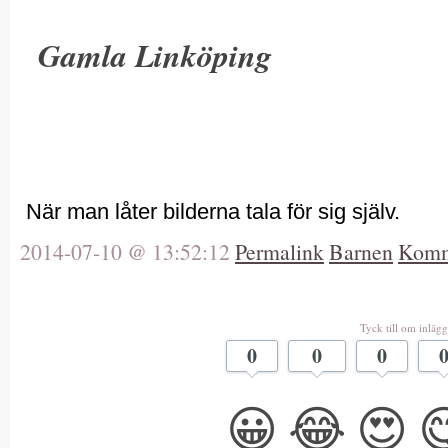
Gamla Linköping
När man låter bilderna tala för sig själv.
2014-07-10 @ 13:52:12
Permalink
Barnen
Komm
Tyck till om inlägg
0
0
0
😀
😂
😍
