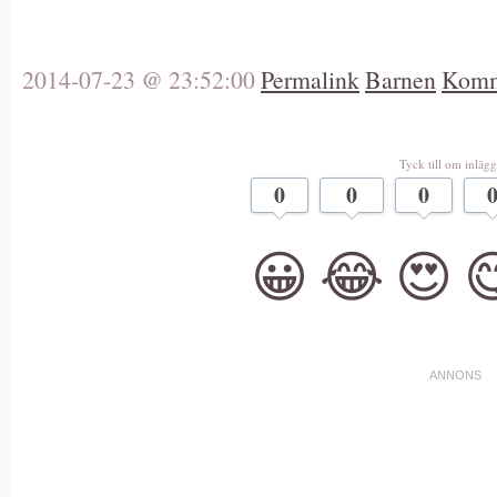
2014-07-23 @ 23:52:00
Permalink
Barnen
Komm
Tyck till om inlägg
0
0
0
😀
😂
😍
