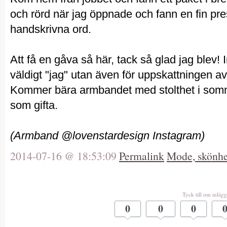
och rörd när jag öppnade och fann en fin pr
handskrivna ord.
Att få en gåva så här, tack så glad jag blev!
väldigt "jag" utan även för uppskattningen av
Kommer bära armbandet med stolthet i sommar
som gifta.
(Armband @lovenstardesign Instagram)
2014-07-16 @ 18:53:09
Permalink
Mode, skönhet
Tyck till om inlägg
0
0
0