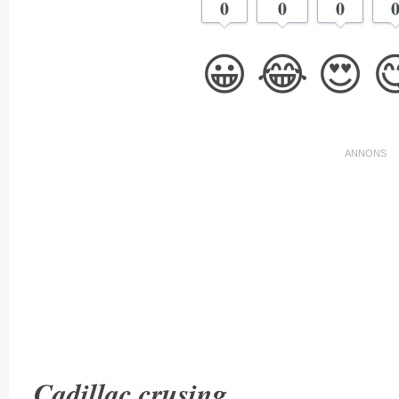
0
0
0
😀
😂
😍

Cadillac crusing