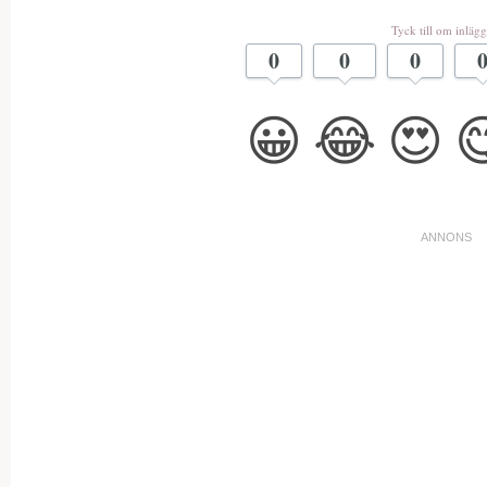
Tyck till om inlägg
0
0
0
😀
😂
😍
