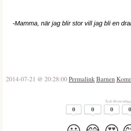
-Mamma, när jag blir stor vill jag bli en dr
2014-07-21 @ 20:28:00
Permalink
Barnen
Komm
Tyck till om inlägg
0
0
0
😀
😂
😍
