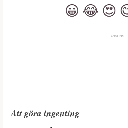
😀
😂
😍

Att göra ingenting