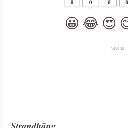
0
0
0
😀
😂
😍

Strandhäng