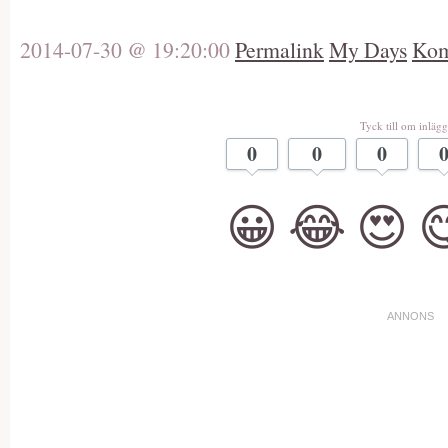
2014-07-30 @ 19:20:00
Permalink
My Days
Kom
Tyck till om inlägg
0
0
0
😀
😂
😍
