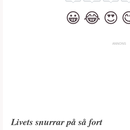
😀
😂
😍

Livets snurrar på så fort