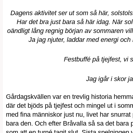
Dagens aktivitet ser ut som så här, solstol
Har det bra just bara så här idag. När sol
oändligt lång regnig början av sommaren vill 
Ja jag njuter, laddar med energi och l
Festbuffé på tjejfest, vi 
Jag igår i skor j
Gårdagskvällen var en trevlig historia hem
där det bjöds på tjejfest och mingel ut i so
med fina människor just nu, livet har snurrat 
bara den. Och efter Bråvalla så sa det bara p
som att en turné tagit slut. Sista spelningen 