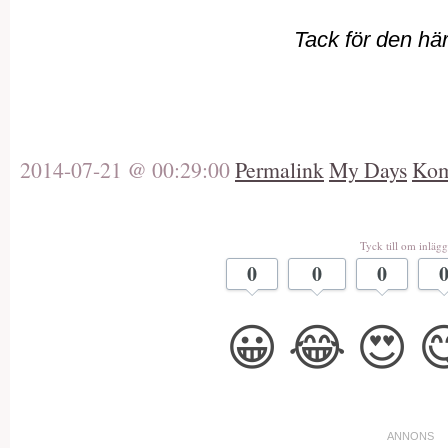
Tack för den hä
2014-07-21 @ 00:29:00
Permalink
My Days
Kom
Tyck till om inlägg
0
0
0
😀
😂
😍
