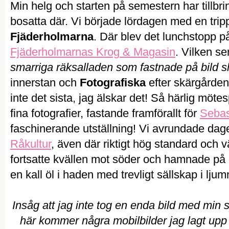
Min helg och starten på semestern har tillbr
bosatta där. Vi började lördagen med en tripp
Fjäderholmarna
. Där blev det lunchstopp p
Fjäderholmarnas Krog & Magasin
.
Vilken se
smarriga räksalladen som fastnade på bild slo
innerstan och
Fotografiska
efter skärgården,
inte det sista, jag älskar det! Så härlig möte
fina fotografier, fastande framförallt för
Sebas
faschinerande utställning! Vi avrundade da
Råkultur
, även där riktigt hög standard och 
fortsatte kvällen mot söder och hamnade p
en kall öl i haden med trevligt sällskap i lju
Insåg att jag inte tog en enda bild med min
här kommer några mobilbilder jag lagt upp