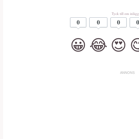
Tyck till om inlägg
0
0
0
😀
😂
😍
