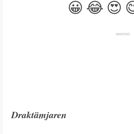
😀
😂
😍

Draktämjaren