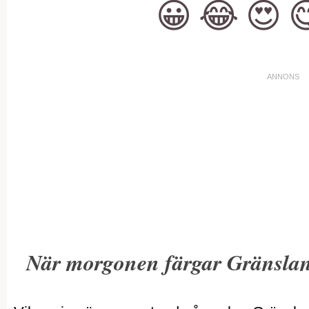
😀
😂
😍

När morgonen färgar Gränsla