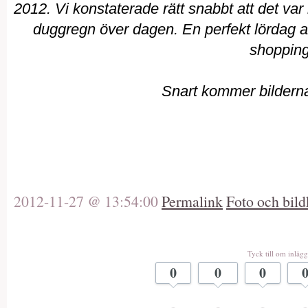
2012. Vi konstaterade rätt snabbt att det var
duggregn över dagen. En perfekt lördag at
shopping
Snart kommer bildern
2012-11-27 @ 13:54:00
Permalink
Foto och bild
Tyck till om inlägg
0
0
0