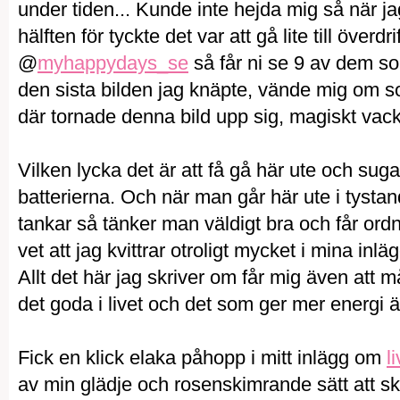
under tiden... Kunde inte hejda mig så när j
hälften för tyckte det var att gå lite till överd
@
myhappydays_se
så får ni se 9 av dem som
den sista bilden jag knäpte, vände mig om s
där tornade denna bild upp sig, magiskt vack
Vilken lycka det är att få gå här ute och suga
batterierna. Och när man går här ute i tystan
tankar så tänker man väldigt bra och får ord
vet att jag kvittrar otroligt mycket i mina in
Allt det här jag skriver om får mig även att 
det goda i livet och det som ger mer energi ä
Fick en klick elaka påhopp i mitt inlägg om
l
av min glädje och rosenskimrande sätt att s