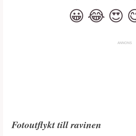
😀
😂
😍

Fotoutflykt till ravinen