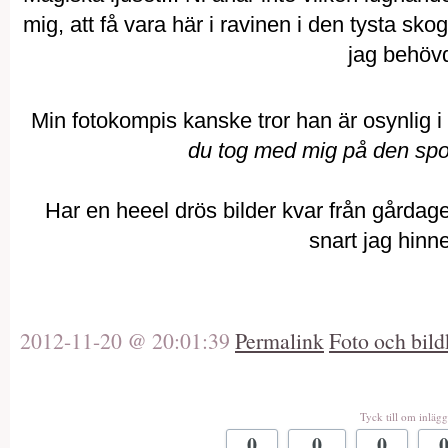
mig, att få vara här i ravinen i den tysta sk
jag behöv
Min fotokompis kanske tror han är osynlig 
du tog med mig på den spon
Har en heeel drös bilder kvar från gårdage
snart jag hinn
2012-11-20 @ 20:01:39
Permalink
Foto och bild
Tyck till om inlägg
0
0
0