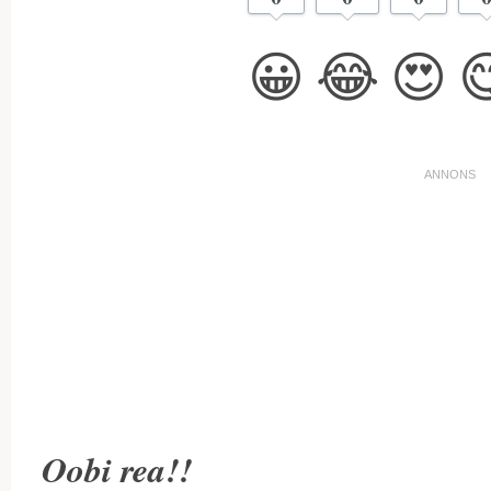
😀
😂
😍

Oobi rea!!