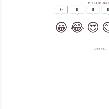
Tyck till om inlägg
0
0
0
😀
😂
😍
