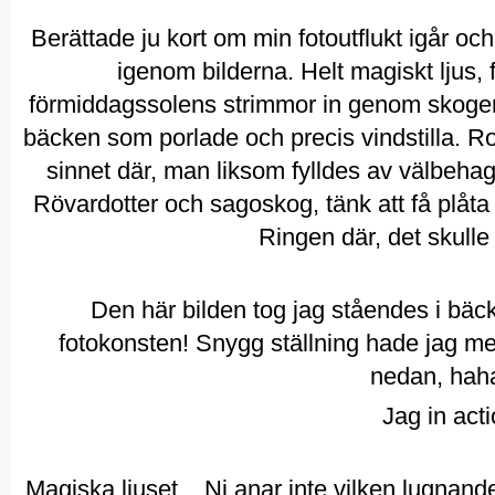
Berättade ju kort om min fotoutflukt igår och
igenom bilderna. Helt magiskt ljus, f
förmiddagssolens strimmor in genom skogen. 
bäcken som porlade och precis vindstilla. Rof
sinnet där, man liksom fylldes av välbeha
Rövardotter och sagoskog, tänk att få plåta
Ringen där, det skulle 
Den här bilden tog jag ståendes i bäc
fotokonsten! Snygg ställning hade jag me
nedan, haha.
Jag in acti
Magiska ljuset... Ni anar inte vilken lugnan