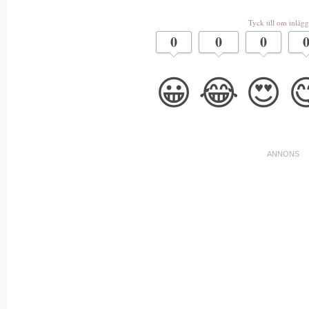
Tyck till om inlägg
0
0
0
😀
😂
😍
