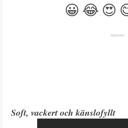
😀
😂
😍

Soft, vackert och känslofyllt