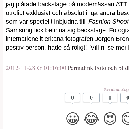
jag plåtade backstage på modemässan ATT
otroligt exklusivt och absolut inga andra be
som var speciellt inbjudna till '
Fashion Shoot
Samsung fick befinna sig backstage. Fotogr
internationellt erkäna fotografen Jörgen Brenni
positiv person, hade så roligt!! Vill ni se m
2012-11-28 @ 01:16:00
Permalink
Foto och bild
Tyck till om inlägg
0
0
0
😀
😂
😍
