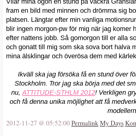
Vilar mina ögon en stund på vackra Gränslan
fram en bild med minnen och drömma sig bort
platsen. Längtar efter min vanliga motionsru
blir ingen morgon-pw för mig när jag komer h
efter nattens jobb. Så gomorgon till er alla 
och gonatt till mig som ska sova bort halva 
mina älsklingar och överösa dem med kärlek
Ikväll ska jag försöka få en stund över fö
Stockholm. Tror jag ska börja med det sm
nu,
ATTITUDE-STHLM 2012
! Verkligen gry
och få denna unika möjlighet att få medver
modellern
2012-11-27 @ 05:52:00
Permalink
My Days
Kom