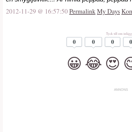
2012-11-29 @ 16:57:50
Permalink
My Days
Kom
Tyck till om inlägg
0
0
0
😀
😂
😍
