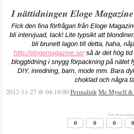
I nättidningen Eloge Magazine
Fick den fina förfrågan från Eloge Magazi
bli intervjuad, tack! Lite typsikt att blondin
bli brunett lagon till detta, haha, nå
http://elogemagazine.se/
så är det hög tid 
bloggtidning i snygg förpackning på nätet 
DIY, inredning, barn, mode mm. Bara dy
choklad och några tän
2012-11-27 @ 04:19:00
Permalink
Me Myself & 
Tyck till om inlägg
0
0
0