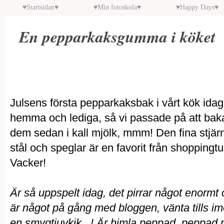
♥Startsidan♥
♥Min fotoskola♥
♥Happy Days♥
En pepparkaksgumma i köket
Julsens första pepparkaksbak i vårt kök idag
hemma och lediga, så vi passade på att ba
dem sedan i kall mjölk, mmm! Den fina stjärnl
stål och speglar är en favorit från shopping
Vacker!
Är så uppspelt idag, det pirrar något enormt 
är något på gång med bloggen, vänta tills 
en smygtjuvkik...! Är himla peppad, peppad