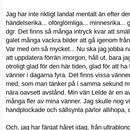
Jag har inte riktigt landat mentalt än efter den 
händelserika... oförglömliga... minnesrika..
dgr. Det finns så många intryck kvar att smält
galet många vackra bilder att gå igenom från
Var med om så mycket... Nu ska jag jobba na
att uppdatera förrän imorgon, håll ut, bara ja
otroligt glad för den här tiden, glad för att 
vänner i dagarna fyra. Det finns vissa vänne
med, som man tänker på i samma sekund man
nära oavsett avstånd. Min vän Lelde är en av 
många fler av mina vänner. Jag skulle nog vil
handplockade och sällsynta pärlor allihopa, 
Och, jag har färgat håret idag, från ultrablond