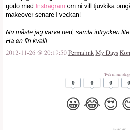
godo med
Instragram
om ni vill tjuvkika omg
makeover senare i veckan!
Nu måste jag varva ned, samla intrycken lit
Ha en fin kväll!
2012-11-26 @ 20:19:50
Permalink
My Days
Kom
Tyck till om inlägg
0
0
0
😀
😂
😍
