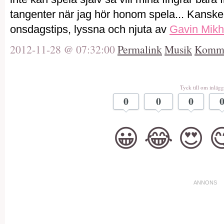
tangenter när jag hör honom spela... Kanske s
onsdagstips, lyssna och njuta av
Gavin Mikh
2012-11-28 @ 07:32:00
Permalink
Musik
Komme
Tyck till om inlägg
0
0
0
😀
😂
😍
