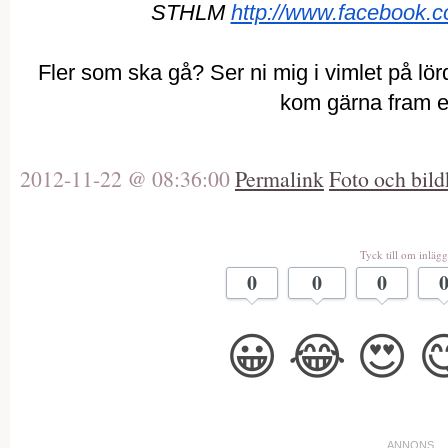
STHLM
http://www.faceboo
Fler som ska gå? Ser ni mig i vimlet på
kom gärna fram el
2012-11-22 @ 08:36:00
Permalink
Foto och bild
Tyck till om inlägg
0
0
0
😀
😂
😍
