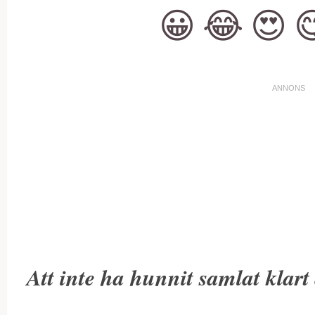
😀
😂
😍

Att inte ha hunnit samlat klart 