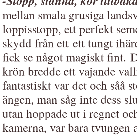
-Stopp, stanna, kör tillbak
mellan smala grusiga lands
loppisstopp, ett perfekt se
skydd från ett
ett tungt ihär
fick se något magiskt fint.
D
krön bredde ett vajande vallm
fantastiskt var det och såå s
ängen, man såg inte dess sl
utan hoppade ut i regnet oc
kamerna, var bara tvungen 