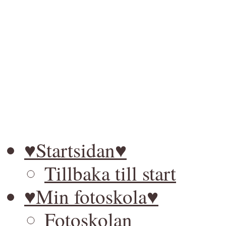
♥Startsidan♥
Tillbaka till start
♥Min fotoskola♥
Fotoskolan