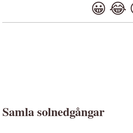
😀
😂
Samla solnedgångar