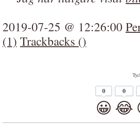
2019-07-25 @ 12:26:00
Pe
(1)
Trackbacks ()
Tyck
0
0
😀
😂