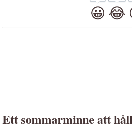
😀
😂
Ett sommarminne att hålla