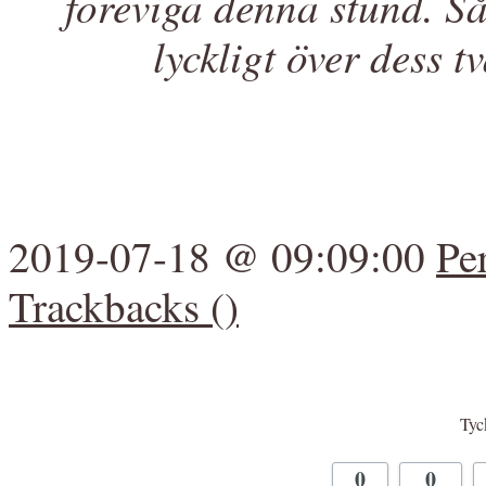
föreviga denna stund. S
lyckligt över dess t
2019-07-18 @ 09:09:00
Pe
Trackbacks ()
Tyck
0
0