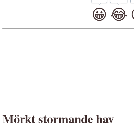
😀
😂
Mörkt stormande hav