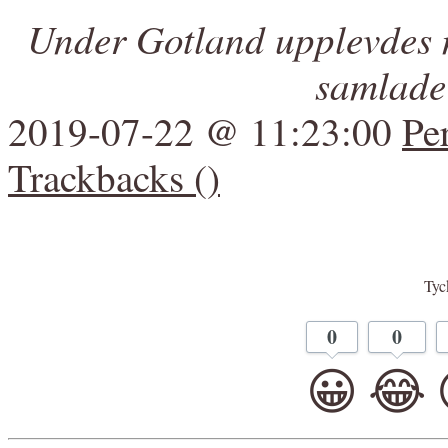
Under Gotland upplevdes 
samlade
2019-07-22 @ 11:23:00
Pe
Trackbacks ()
Tyck
0
0
😀
😂