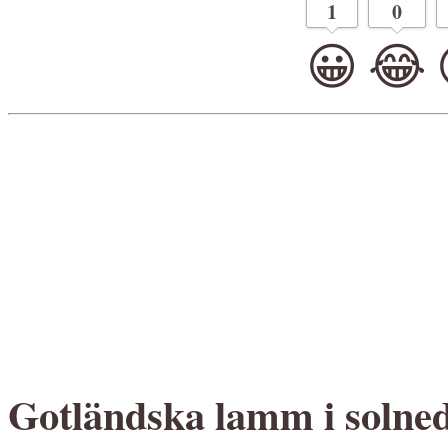
1
0
😀
😂
Gotländska lamm i solne