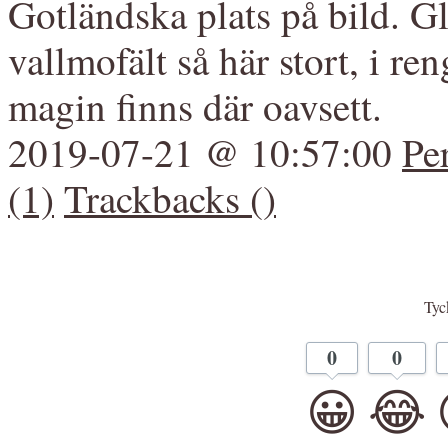
Gotländska plats på bild. Gla
vallmofält så här stort, i ren
magin finns där oavsett.
2019-07-21 @ 10:57:00
Pe
(1)
Trackbacks ()
Tyck
0
0
😀
😂