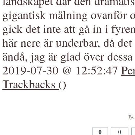
landskapet där den dramatis
gigantisk målning ovanför os
gick det inte att gå in i fyre
här nere är underbar, då det v
ändå, jag är glad över dessa
2019-07-30 @ 12:52:47
Pe
Trackbacks ()
Tyck
0
0