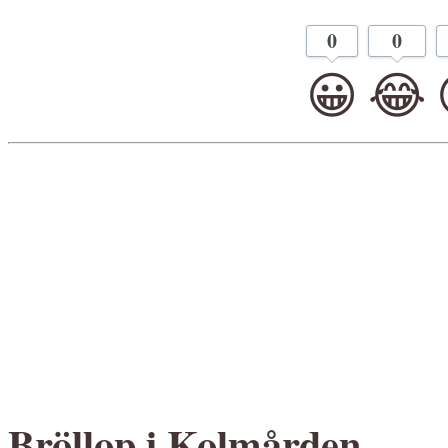
0
0
😀
😂
Bröllop i Kolmården