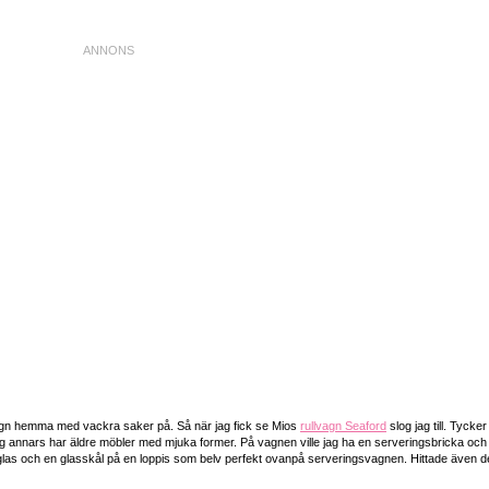
vagn hemma med vackra saker på. Så när jag fick se Mios
rullvagn Seaford
slog jag till. Tycke
är jag annars har äldre möbler med mjuka former. På vagnen ville jag ha en serveringsbricka oc
las och en glasskål på en loppis som belv perfekt ovanpå serveringsvagnen. Hittade även 
!