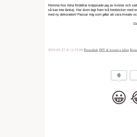
Hemma hos mina föräldrar knippsade jag av kvistar och satte
så kan inte länka). Har även lagt fram två fotoböcker med e
med ny dekoration! Passar mig som gillar att vara kreativ 
Gi
2019-03-27 @ 11:35:08
Permalink
DIY & kreativa idéer
Komm
0
😀