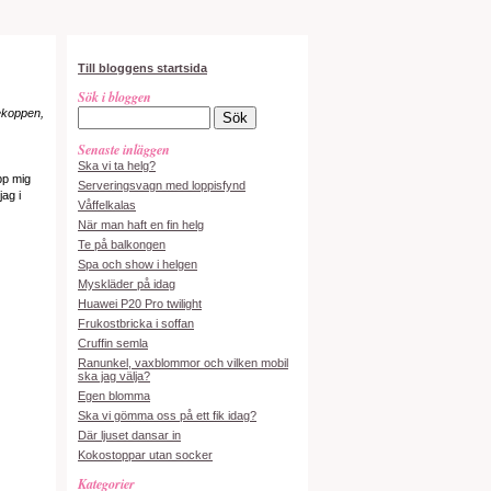
Till bloggens startsida
Sök i bloggen
tekoppen,
Senaste inläggen
Ska vi ta helg?
pp mig
Serveringsvagn med loppisfynd
jag i
Våffelkalas
När man haft en fin helg
Te på balkongen
Spa och show i helgen
Myskläder på idag
Huawei P20 Pro twilight
Frukostbricka i soffan
Cruffin semla
Ranunkel, vaxblommor och vilken mobil
ska jag välja?
Egen blomma
Ska vi gömma oss på ett fik idag?
Där ljuset dansar in
Kokostoppar utan socker
Kategorier