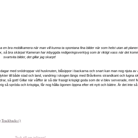
a en bra mobilkamera när man vill kunna ta spontana fina bilder när som helst utan att planera
x, så bra skärpa! Kameran har inbyggda redigeringsverktyg som är riktigt vass när det komme
svartvita bilder, det gillar jag skarpt!
a dagar med snödroppar vid husknuten, blåsippor i backarna och snart kan man nog njuta av a
ykter till både stad och land, vandring i skogen längs med Bråvikens strandkant och lugna 
rar, så gott! Gillar när våfflor är så där frasigt krispigt goda som de vi blev serverade, mm! M
ig så spröda och krispiga, får nog hålla ögonen öppna efter ett nytt och bättre. Är det inte så 
)
Trackbacks ()
Tyck till om inlägget!