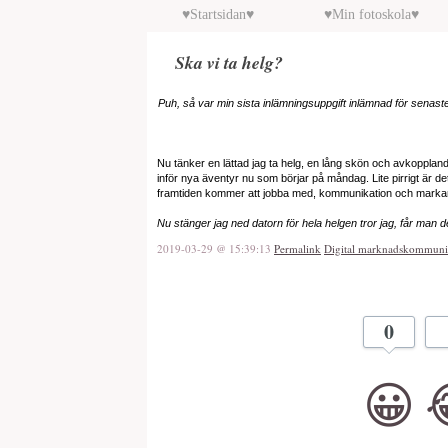
♥Startsidan♥
♥Min fotoskola♥
Ska vi ta helg?
Puh, så var min sista inlämningsuppgift inlämnad för senas
Nu tänker en lättad jag ta helg, en lång skön och avkoppla
inför nya äventyr nu som börjar på måndag. Lite pirrigt är det
framtiden kommer att jobba med, kommunikation och marka
Nu stänger jag ned datorn för hela helgen tror jag, får man det
2019-03-29 @ 15:39:13
Permalink
Digital marknadskommuni
0
😀