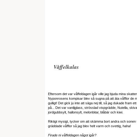
Våffelkalas
Eftersom det var våffeldagen igår ville jag bjuda mina skatter 
Nyponrosens kompisar blev så sugna på att äta våfflor de 
gulligt! Det gick ju inte att säga nej till, så jag dukade fram
på... Det var vaniljglass, strösslad vispgrädde, Nutella, sk
jordgubbsylt, hallonsylt, melonbitar, blåbär och kiwi.
Riktigt mysigt, tycker om att skämma bort andra och sonen ty
gräddade våfflor så jag blev helt varm och svettig, haha!
Firade ni våffeldagen något igår?