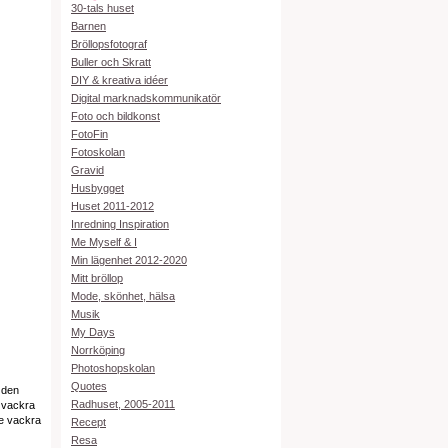
30-tals huset
Barnen
Bröllopsfotograf
Buller och Skratt
DIY & kreativa idéer
Digital marknadskommunikatör
Foto och bildkonst
FotoFin
Fotoskolan
Gravid
Husbygget
Huset 2011-2012
Inredning Inspiration
Me Myself & I
Min lägenhet 2012-2020
Mitt bröllop
Mode, skönhet, hälsa
Musik
My Days
Norrköping
Photoshopskolan
Quotes
r den
Radhuset, 2005-2011
h vackra
de vackra
Recept
Resa