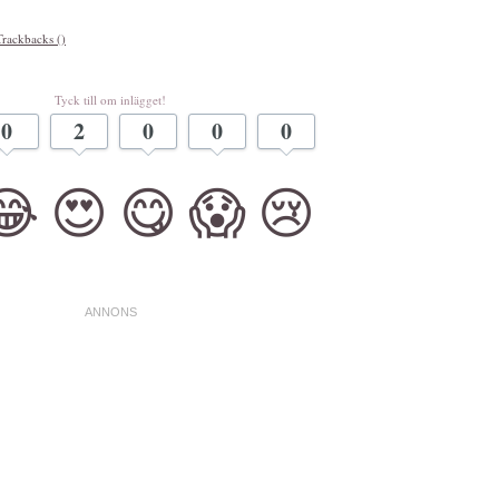
Trackbacks ()
Tyck till om inlägget!
0
2
0
0
0
😂
😍
😋
😱
😢