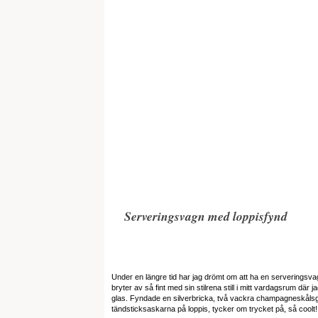
Serveringsvagn med loppisfynd
Under en längre tid har jag drömt om att ha en serverings
bryter av så fint med sin stilrena still i mitt vardagsrum d
glas. Fyndade en silverbricka, två vackra champagneskålsg
tändsticksaskarna på loppis, tycker om trycket på, så coolt