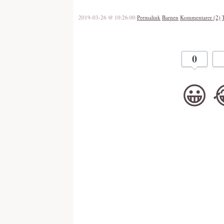
2019-03-26 @ 10:26:00
Permalink
Barnen
Kommentarer (2)
0
😀