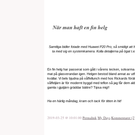
När man haft en fin helg
Samtliga bidler fotade med Huawei P20 Pro, så smidigt att h
ta med sig en systemkamera. Kolla detaljerna på ögat t.e
En fin helg har passerat som gått i vårens tecken, solvarm
mat på glasverandan igen. Helgen bestod bland annat av utfl
kvällar. Vi belv bjudna på våffellunch med hos Rickards föräld
våffeljärn är för modernt byggd med teflon så jag får dem aldr
gamla i gjutjärn gräddar bättre? Tipsa mig!!
Ha en härlig måndag, kram och tack för titten in hit!
2019-03-25 @ 10:01:00
Permalink
My Days
Kommentarer (2