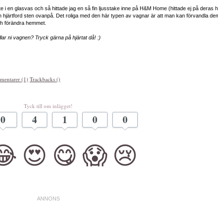
 i en glasvas och så hittade jag en så fin ljusstake inne på H&M Home (hittade ej på deras
n hjärtford sten ovanpå. Det roliga med den här typen av vagnar är att man kan förvandla dem
och förändra hemmet.
llar ni vagnen? Tryck gärna på hjärtat då! :)
entarer (1)
Trackbacks ()
Tyck till om inlägget!
0
4
1
0
0
😂
😍
😋
😱
😢