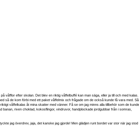
på våfflor efter skolan. Det blev en riktig våffelbuffé kan man säga, eller ja till och med kalas.
med så de kom förbi med ett paket våffelmix och frågade om de också kunde få vara med. Så
 ett riktigt våffelkalas åt mina skatter med vänner. Få se om jag minns alla tillbehör som de kunde
ivad banan, riven choklad, kokosflingor, vindruvor, handplockade jordgubbar från i somras,
ckte jag överdrev, jaja, det kanske jag gjorde! Men glädjen runt bordet var stor när jag stod