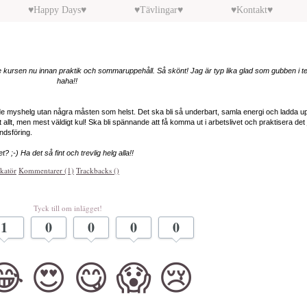
♥Happy Days♥
♥Tävlingar♥
♥Kontakt♥
te kursen nu innan praktik och sommaruppehåll. Så skönt! Jag är typ lika glad som gubben i 
haha!!
nde myshelg utan några måsten som helst. Det ska bli så underbart, samla energi och ladda u
 allt, men mest väldigt kul! Ska bli spännande att få komma ut i arbetslivet och praktisera det 
ndsföring.
? ;-) Ha det så fint och trevlig helg alla!!
katör
Kommentarer (1)
Trackbacks ()
Tyck till om inlägget!
1
0
0
0
0
😂
😍
😋
😱
😢