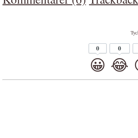
Tyck
0
0
😀
😂