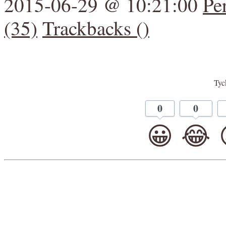
2015-06-29 @ 10:21:00
Pe
(35)
Trackbacks ()
Tyck
0
0
😀
😂