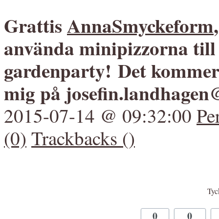
Grattis
AnnaSmyckeform
använda minipizzorna till
gardenparty!
Det kommer m
mig på josefin.landhage
2015-07-14 @ 09:32:00
Pe
(0)
Trackbacks ()
Tyck
0
0