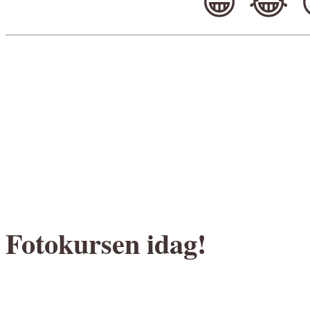
😀
😂
Fotokursen idag!