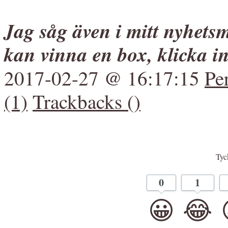
Jag såg även i mitt nyhets
kan vinna en box, klicka i
2017-02-27 @ 16:17:15
Pe
(1)
Trackbacks ()
Tyck
0
1
😀
😂