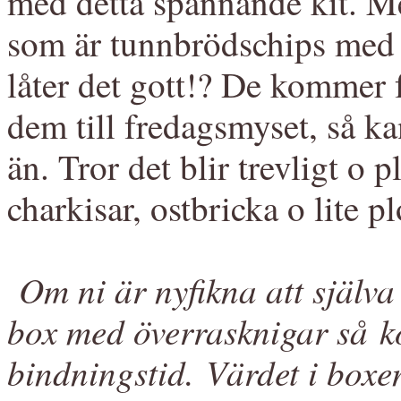
med detta spännande kit. Me
som är tunnbrödschips med v
låter det gott!? De kommer 
dem till fredagsmyset, så ka
än. Tror det blir trevligt 
charkisar, ostbricka o lite p
Om ni är nyfikna att själv
box med överrasknigar så
ko
bindningstid.
Värdet i boxe