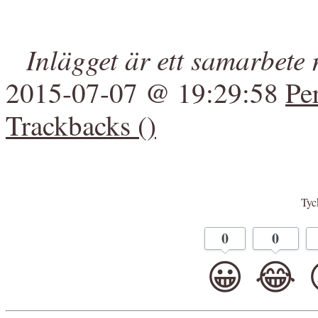
Inlägget är ett samarbet
2015-07-07 @ 19:29:58
Pe
Trackbacks ()
Tyck
0
0
😀
😂