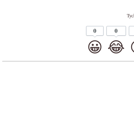
Tyck
0
0
😀
😂