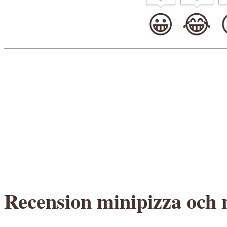
😀
😂
Recension minipizza och m