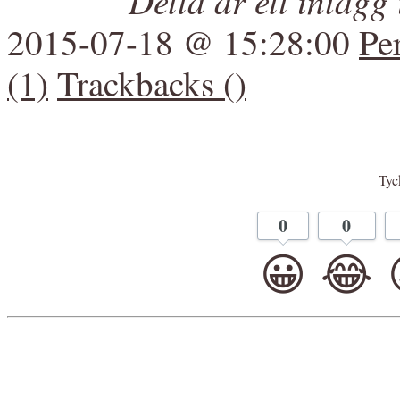
Detta är ett inläg
2015-07-18 @ 15:28:00
Pe
(1)
Trackbacks ()
Tyck
0
0
😀
😂