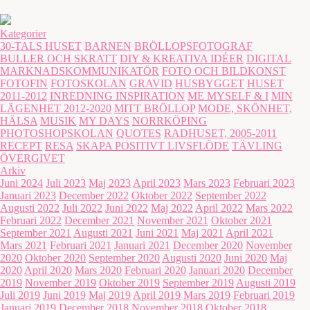
Kategorier
30-TALS HUSET
BARNEN
BRÖLLOPSFOTOGRAF
BULLER OCH SKRATT
DIY & KREATIVA IDÉER
DIGITAL
MARKNADSKOMMUNIKATÖR
FOTO OCH BILDKONST
FOTOFIN
FOTOSKOLAN
GRAVID
HUSBYGGET
HUSET
2011-2012
INREDNING INSPIRATION
ME MYSELF & I
MIN
LÄGENHET 2012-2020
MITT BRÖLLOP
MODE, SKÖNHET,
HÄLSA
MUSIK
MY DAYS
NORRKÖPING
PHOTOSHOPSKOLAN
QUOTES
RADHUSET, 2005-2011
RECEPT
RESA
SKAPA POSITIVT LIVSFLÖDE
TÄVLING
ÖVERGIVET
Arkiv
Juni 2024
Juli 2023
Maj 2023
April 2023
Mars 2023
Februari 2023
Januari 2023
December 2022
Oktober 2022
September 2022
Augusti 2022
Juli 2022
Juni 2022
Maj 2022
April 2022
Mars 2022
Februari 2022
December 2021
November 2021
Oktober 2021
September 2021
Augusti 2021
Juni 2021
Maj 2021
April 2021
Mars 2021
Februari 2021
Januari 2021
December 2020
November
2020
Oktober 2020
September 2020
Augusti 2020
Juni 2020
Maj
2020
April 2020
Mars 2020
Februari 2020
Januari 2020
December
2019
November 2019
Oktober 2019
September 2019
Augusti 2019
Juli 2019
Juni 2019
Maj 2019
April 2019
Mars 2019
Februari 2019
Januari 2019
December 2018
November 2018
Oktober 2018