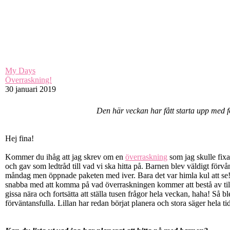
My Days
Överraskning!
30 januari 2019
Den här veckan har fått starta upp med 
Hej fina!
Kommer du ihåg att jag skrev om en
överraskning
som jag skulle fixa
och gav som ledtråd till vad vi ska hitta på. Barnen blev väldigt förvån
måndag men öppnade paketen med iver. Bara det var himla kul att se! 
snabba med att komma på vad överraskningen kommer att bestå av till a
gissa nära och fortsätta att ställa tusen frågor hela veckan, haha! Så b
förväntansfulla. Lillan har redan börjat planera och stora säger hela tid