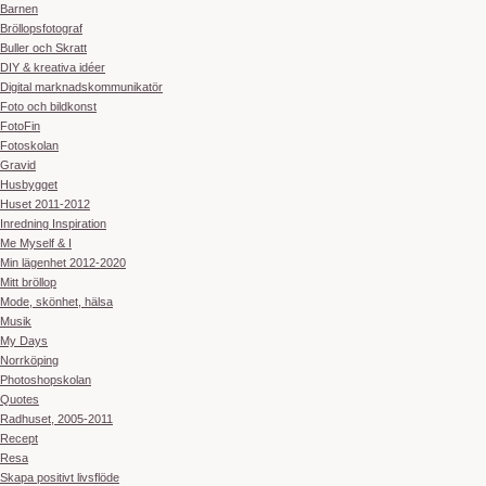
Barnen
Bröllopsfotograf
Buller och Skratt
DIY & kreativa idéer
Digital marknadskommunikatör
Foto och bildkonst
FotoFin
Fotoskolan
Gravid
Husbygget
Huset 2011-2012
Inredning Inspiration
Me Myself & I
Min lägenhet 2012-2020
Mitt bröllop
Mode, skönhet, hälsa
Musik
My Days
Norrköping
Photoshopskolan
Quotes
Radhuset, 2005-2011
Recept
Resa
Skapa positivt livsflöde