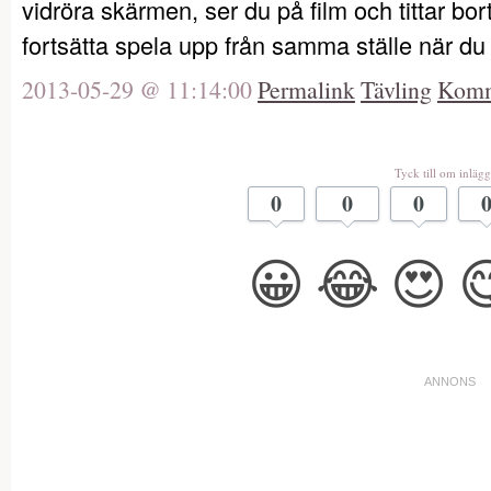
vidröra skärmen, ser du på film och tittar bor
fortsätta spela upp från samma ställe när du ti
2013-05-29 @ 11:14:00
Permalink
Tävling
Komm
Tyck till om inlägg
0
0
0
😀
😂
😍
