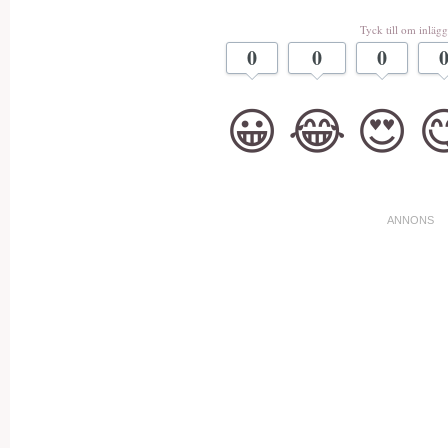
Tyck till om inlägg
0
0
0
😀
😂
😍
