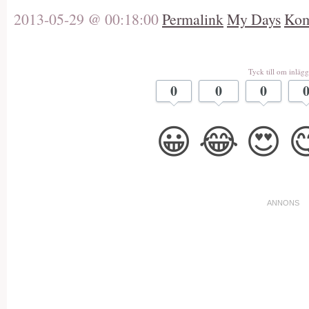
2013-05-29 @ 00:18:00
Permalink
My Days
Kom
Tyck till om inlägg
0
0
0
😀
😂
😍
