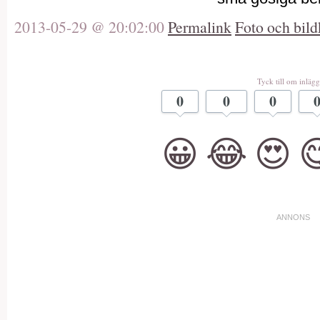
2013-05-29 @ 20:02:00
Permalink
Foto och bild
Tyck till om inlägg
0
0
0
😀
😂
😍
