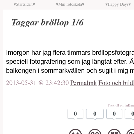
♥Startsidan♥
♥Min fotoskola♥
♥Happy Days♥
Taggar bröllop 1/6
Imorgon har jag flera timmars bröllopsfotogra
speciell fotografering som jag längtat efter. 
balkongen i sommarkvällen och sugit i mig m
2013-05-31 @ 23:42:30
Permalink
Foto och bild
Tyck till om inlägg
0
0
0