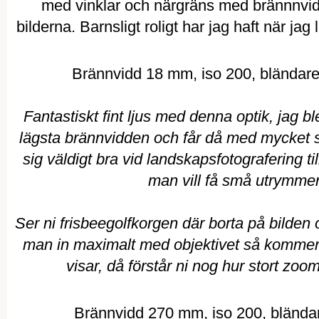
med vinklar och närgräns med brännnvid
bilderna. Barnsligt roligt har jag haft när ja
Brännvidd 18 mm, iso 200, bländare 
Fantastiskt fint ljus med denna optik, jag bl
lägsta brännvidden och får då med mycket s
sig väldigt bra vid landskapsfotografering ti
man vill få små utrymmen 
Ser ni frisbeegolfkorgen där borta på bilde
man in maximalt med objektivet så kommer
visar, då förstår ni nog hur stort z
Brännvidd 270 mm, iso 200, bländare