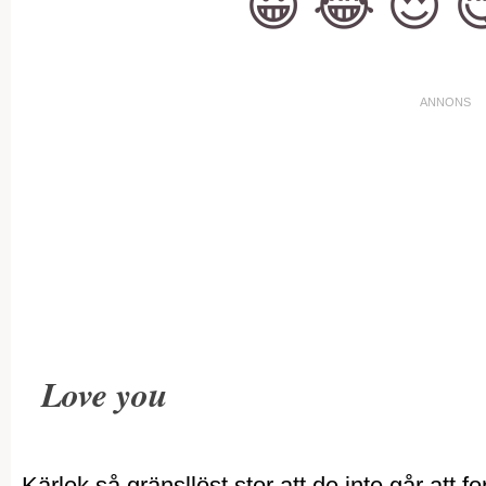
😀
😂
😍

Love you
Kärlek så gränsllöst stor att de inte går att fo