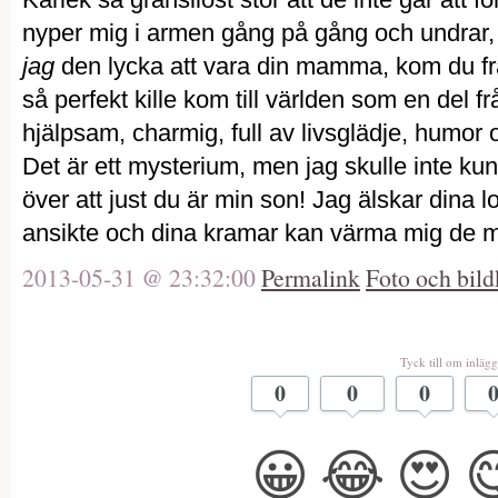
nyper mig i armen gång på gång och undrar, ä
jag
den lycka att vara din mamma, kom du fr
så perfekt kille kom till världen som en del
hjälpsam, charmig, full av livsglädje, humor o
Det är ett mysterium, men jag skulle inte kunn
över att just du är min son! Jag älskar dina l
ansikte och dina kramar kan värma mig de m
2013-05-31 @ 23:32:00
Permalink
Foto och bild
Tyck till om inlägg
0
0
0
😀
😂
😍
