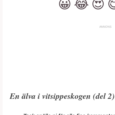
😀
😂
😍

En älva i vitsippeskogen (del 2)