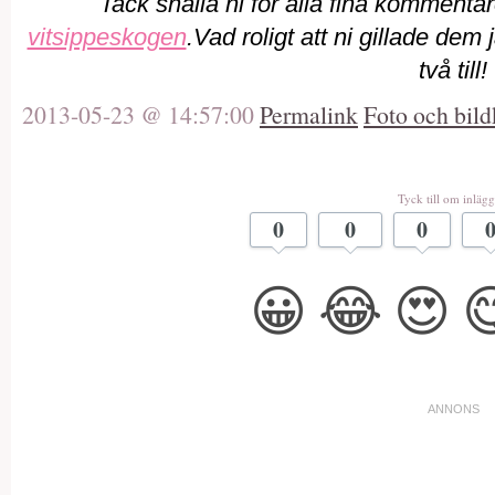
Tack snälla ni för alla fina kommenta
vitsippeskogen
.Vad roligt att ni gillade de
två till!
2013-05-23 @ 14:57:00
Permalink
Foto och bild
Tyck till om inlägg
0
0
0
😀
😂
😍
