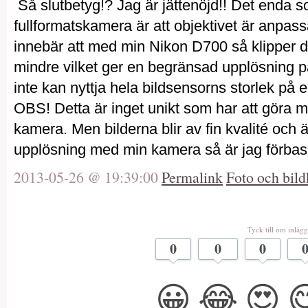
Så slutbetyg!? Jag är jättenöjd!! Det enda s
fullformatskamera är att objektivet är anpas
innebär att med min Nikon D700 så klipper den
mindre vilket ger en begränsad upplösning p
inte kan nyttja hela bildsensorns storlek på
OBS! Detta är inget unikt som har att göra me
kamera. Men bilderna blir av fin kvalité oc
upplösning med min kamera så är jag förbas
2013-05-26 @ 19:39:00
Permalink
Foto och bild
Tyck till om inlägg
0
0
0
😀
😂
😍
