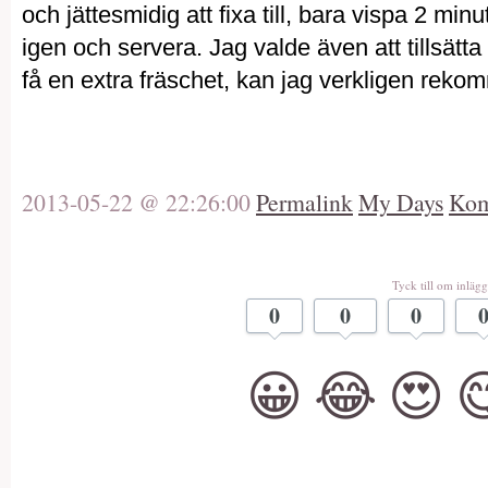
och jättesmidig att fixa till, bara vispa 2 minut
igen och servera. Jag valde även att tillsätta
få en extra fräschet, kan jag verkligen rek
2013-05-22 @ 22:26:00
Permalink
My Days
Kom
Tyck till om inlägg
0
0
0
😀
😂
😍
