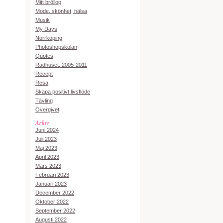
Mitt bröllop
Mode, skönhet, hälsa
Musik
My Days
Norrköping
Photoshopskolan
Quotes
Radhuset, 2005-2011
Recept
Resa
Skapa positivt livsflöde
Tävling
Övergivet
Arkiv
Juni 2024
Juli 2023
Maj 2023
April 2023
Mars 2023
Februari 2023
Januari 2023
December 2022
Oktober 2022
September 2022
Augusti 2022