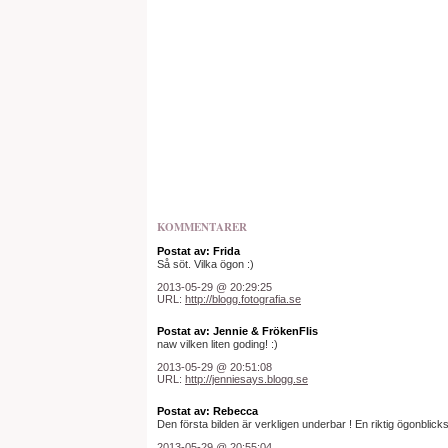
KOMMENTARER
Postat av: Frida
Så söt. Vilka ögon :)
2013-05-29 @ 20:29:25
URL:
http://blogg.fotografia.se
Postat av: Jennie & FrökenFlis
naw vilken liten goding! :)
2013-05-29 @ 20:51:08
URL:
http://jenniesays.blogg.se
Postat av: Rebecca
Den första bilden är verkligen underbar ! En riktig ögonblicksb
2013-05-29 @ 20:55:04