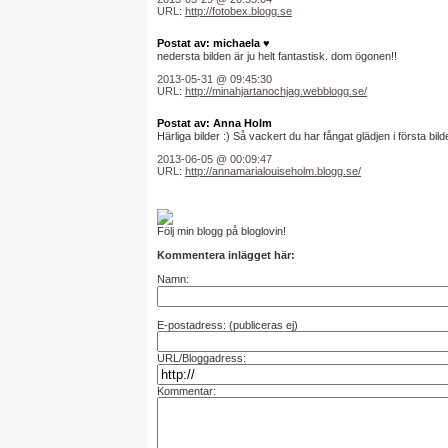
URL:
http://fotobex.blogg.se
Postat av: michaela ♥
nedersta bilden är ju helt fantastisk. dom ögonen!!
2013-05-31 @ 09:45:30
URL:
http://minahjartanochjag.webblogg.se/
Postat av: Anna Holm
Härliga bilder :) Så vackert du har fångat glädjen i första bild
2013-06-05 @ 00:09:47
URL:
http://annamarialouiseholm.blogg.se/
Följ min blogg på bloglovin!
Kommentera inlägget här:
Namn:
E-postadress: (publiceras ej)
URL/Bloggadress:
Kommentar: