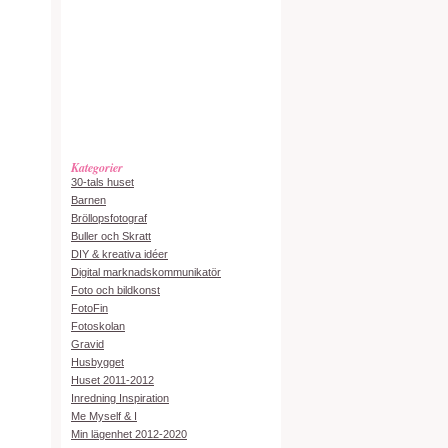
Kategorier
30-tals huset
Barnen
Bröllopsfotograf
Buller och Skratt
DIY & kreativa idéer
Digital marknadskommunikatör
Foto och bildkonst
FotoFin
Fotoskolan
Gravid
Husbygget
Huset 2011-2012
Inredning Inspiration
Me Myself & I
Min lägenhet 2012-2020