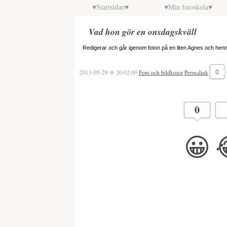
♥Startsidan♥
♥Min fotoskola♥
Vad hon gör en onsdagskväll
Redigerar och går igenom foton på en liten Agnes och hennes 
0
2013-05-29 @ 20:02:00
Foto och bildkonst
Permalink
0
😀