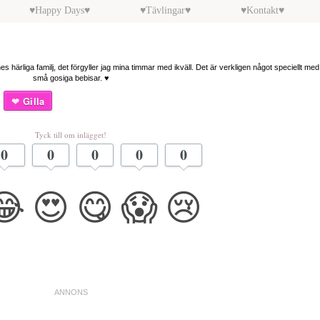
♥Happy Days♥
♥Tävlingar♥
♥Kontakt♥
härliga familj, det förgyller jag mina timmar med ikväll. Det är verkligen något speciellt med 
små gosiga bebisar. ♥
Gilla
Tyck till om inlägget!
0
0
0
0
0
😂
😍
😋
😱
😢