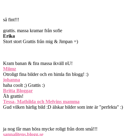
så fint!!!
grattis. massa kramar från sofie
Erika
Stort stort Grattis från mig & Jimpan =)
Kram banan & fira massa ikväll nU!
Miimz
Otroligt fina bilder och en himla fin blogg! :)
johanna
haha coolt ;) Grattis :)
Britta Bloggar
Åh grattis!
Tessa- Mathilda och Melvins mamma
Gud vilken härlig bild :D älskar bilder som inte är "perfekta" :)
ja nog får man höra mycke roligt från dom små!!!
sannalitens.blogg.se