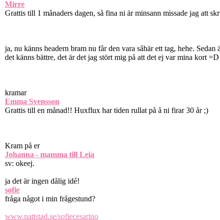
Mirre
Grattis till 1 månaders dagen, så fina ni är minsann missade jag att skr
ja, nu känns headern bram nu får den vara såhär ett tag, hehe. Sedan 
det känns bättre, det är det jag stört mig på att det ej var mina kort =D
kramar
Emma Svensson
Grattis till en månad!! Huxflux har tiden rullat på å ni firar 30 år ;)
Kram på er
Johanna - mamma till Leia
sv: okeej.
ja det är ingen dålig idé!
sofie
fråga något i min frågestund?
www.nattstad.se/sofiecesarino