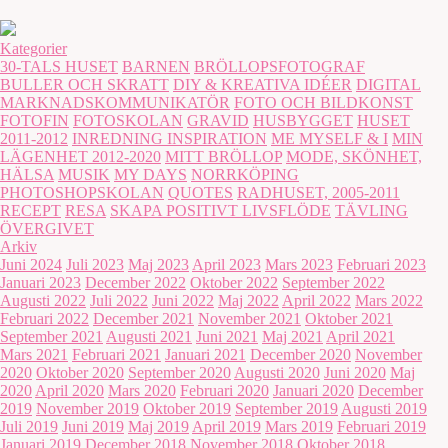
Kategorier
30-TALS HUSET
BARNEN
BRÖLLOPSFOTOGRAF
BULLER OCH SKRATT
DIY & KREATIVA IDÉER
DIGITAL
MARKNADSKOMMUNIKATÖR
FOTO OCH BILDKONST
FOTOFIN
FOTOSKOLAN
GRAVID
HUSBYGGET
HUSET
2011-2012
INREDNING INSPIRATION
ME MYSELF & I
MIN
LÄGENHET 2012-2020
MITT BRÖLLOP
MODE, SKÖNHET,
HÄLSA
MUSIK
MY DAYS
NORRKÖPING
PHOTOSHOPSKOLAN
QUOTES
RADHUSET, 2005-2011
RECEPT
RESA
SKAPA POSITIVT LIVSFLÖDE
TÄVLING
ÖVERGIVET
Arkiv
Juni 2024
Juli 2023
Maj 2023
April 2023
Mars 2023
Februari 2023
Januari 2023
December 2022
Oktober 2022
September 2022
Augusti 2022
Juli 2022
Juni 2022
Maj 2022
April 2022
Mars 2022
Februari 2022
December 2021
November 2021
Oktober 2021
September 2021
Augusti 2021
Juni 2021
Maj 2021
April 2021
Mars 2021
Februari 2021
Januari 2021
December 2020
November
2020
Oktober 2020
September 2020
Augusti 2020
Juni 2020
Maj
2020
April 2020
Mars 2020
Februari 2020
Januari 2020
December
2019
November 2019
Oktober 2019
September 2019
Augusti 2019
Juli 2019
Juni 2019
Maj 2019
April 2019
Mars 2019
Februari 2019
Januari 2019
December 2018
November 2018
Oktober 2018