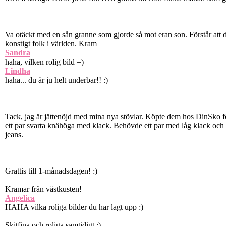
Va otäckt med en sån granne som gjorde så mot eran son. Förstår att 
konstigt folk i världen. Kram
Sandra
haha, vilken rolig bild =)
Lindha
haha... du är ju helt underbar!! :)
Tack, jag är jättenöjd med mina nya stövlar. Köpte dem hos DinSko fö
ett par svarta knähöga med klack. Behövde ett par med låg klack och de
jeans.
Grattis till 1-månadsdagen! :)
Kramar från västkusten!
Angelica
HAHA vilka roliga bilder du har lagt upp :)
Skitfina och roliga samtidigt :)