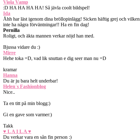
Viola Vamp
:D HA HA HA HA! Så jävla coolt bildspel!
Ida
Åhh har läst igenom dina bröllopinlägg! Sicken häftig grej och vilke
inte ha några förväntningar!! Ha en fin dag!
Pernilla
Roligt, och äkta mannen verkar nöjd han med.
Bjussa vidare du :)
Mirre
Hehe toka =D, vad lik snuttan e dig seer man nu =D
kramar
Hanna
Du är ju bara helt underbar!
Helen`s Fashionblog
Nice..
Ta en titt på min blogg:)
Gi en gave som varmer:)
Takk
♥ L A I L A ♥
Du verkar vara en sån fin person :)