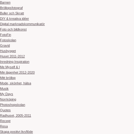
Barnen
Bröllopsfotograf
Buller och Skratt
DIY & kreativa idéer
Digital marknadskommunikatör
Foto och bildkonst
FotoFin
Fotoskolan
Gravid
Husbygget
Huset 2011-2012
Inredning Inspiration
Me Myself & I
Min lägenhet 2012-2020
Mitt bröllop
Mode, skönhet, hälsa
Musik
My Days
Norrköping
Photoshopskolan
Quotes
Radhuset, 2005-2011
Recept
Resa
Skapa positivt livsflöde