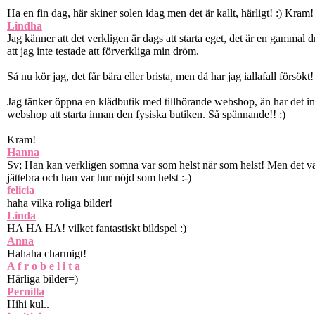
Ha en fin dag, här skiner solen idag men det är kallt, härligt! :) Kram!
Lindha
Jag känner att det verkligen är dags att starta eget, det är en gammal d
att jag inte testade att förverkliga min dröm.
Så nu kör jag, det får bära eller brista, men då har jag iallafall försökt! 
Jag tänker öppna en klädbutik med tillhörande webshop, än har det in
webshop att starta innan den fysiska butiken. Så spännande!! :)
Kram!
Hanna
Sv; Han kan verkligen somna var som helst när som helst! Men det v
jättebra och han var hur nöjd som helst :-)
felicia
haha vilka roliga bilder!
Linda
HA HA HA! vilket fantastiskt bildspel :)
Anna
Hahaha charmigt!
A f r o b e l i t a
Härliga bilder=)
Pernilla
Hihi kul..