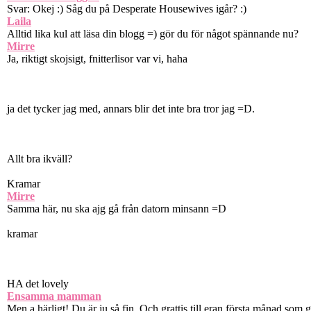
Svar: Okej :) Såg du på Desperate Housewives igår? :)
Laila
Alltid lika kul att läsa din blogg =) gör du för något spännande nu?
Mirre
Ja, riktigt skojsigt, fnitterlisor var vi, haha
ja det tycker jag med, annars blir det inte bra tror jag =D.
Allt bra ikväll?
Kramar
Mirre
Samma här, nu ska ajg gå från datorn minsann =D
kramar
HA det lovely
Ensamma mamman
Men a härligt! Du är ju så fin. Och grattis till eran första månad som gi