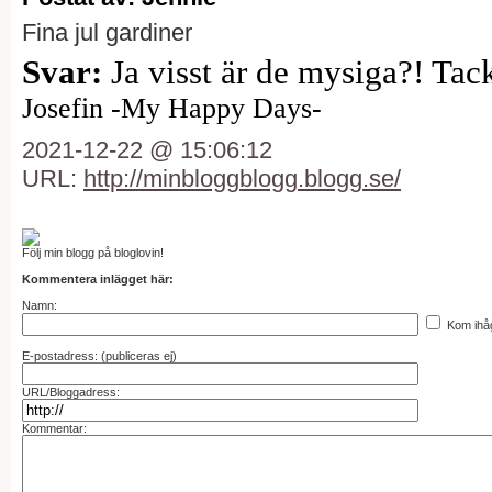
Fina jul gardiner
Svar:
Ja visst är de mysiga?! Tac
Josefin -My Happy Days-
2021-12-22 @ 15:06:12
URL:
http://minbloggblogg.blogg.se/
Följ min blogg på bloglovin!
Kommentera inlägget här:
Namn:
Kom ihå
E-postadress: (publiceras ej)
URL/Bloggadress:
Kommentar: