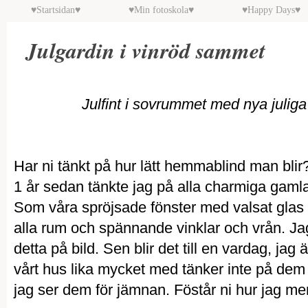
♥Startsidan♥
♥Min fotoskola♥
♥Happy Days♥
Julgardin i vinröd sammet
Julfint i sovrummet med nya julig
Har ni tänkt på hur lätt hemmablind man blir? 
1 år sedan tänkte jag på alla charmiga gamla o
Som våra spröjsade fönster med valsat glas 
alla rum och spännande vinklar och vrån. Jag
detta på bild. Sen blir det till en vardag, jag 
vårt hus lika mycket med tänker inte på de
jag ser dem för jämnan. Föstår ni hur jag m