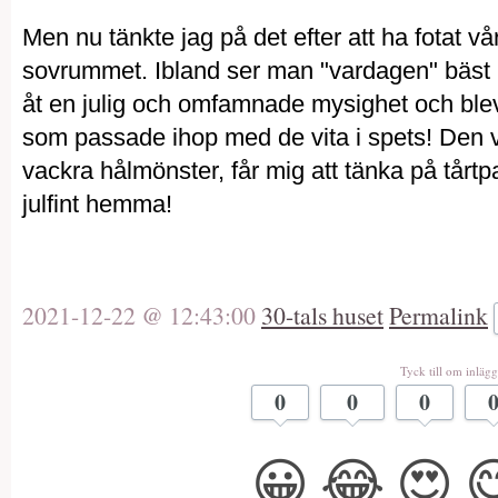
Men nu tänkte jag på det efter att ha fotat v
sovrummet. Ibland ser man "vardagen" bäst på
åt en julig och omfamnade mysighet och ble
som passade ihop med de vita i spets! Den v
vackra hålmönster, får mig att tänka på tårtpa
julfint hemma!
2021-12-22 @ 12:43:00
30-tals huset
Permalink
Tyck till om inlägg
0
0
0
😀
😂
😍
