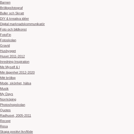
Barnen
Bröllopsfotograf
Buller och Skratt
DIY & kreativa idéer
Digital marknadskommunikatör
Foto och bildkonst
FotoFin
Fotoskolan
Gravid
Husbygget
Huset 2011-2012
Inredning Inspiration
Me Myself & I
Min lägenhet 2012-2020
Mitt bröllop
Mode, skönhet, hälsa
Musik
My Days
Norrköping
Photoshopskolan
Quotes
Radhuset, 2005-2011
Recept
Resa
Skapa positivt livsflöde