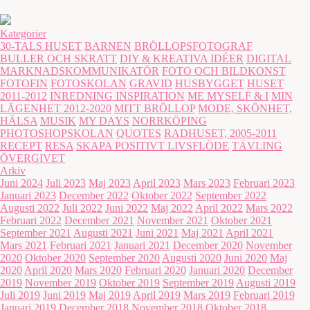
Kategorier
30-TALS HUSET
BARNEN
BRÖLLOPSFOTOGRAF
BULLER OCH SKRATT
DIY & KREATIVA IDÉER
DIGITAL
MARKNADSKOMMUNIKATÖR
FOTO OCH BILDKONST
FOTOFIN
FOTOSKOLAN
GRAVID
HUSBYGGET
HUSET
2011-2012
INREDNING INSPIRATION
ME MYSELF & I
MIN
LÄGENHET 2012-2020
MITT BRÖLLOP
MODE, SKÖNHET,
HÄLSA
MUSIK
MY DAYS
NORRKÖPING
PHOTOSHOPSKOLAN
QUOTES
RADHUSET, 2005-2011
RECEPT
RESA
SKAPA POSITIVT LIVSFLÖDE
TÄVLING
ÖVERGIVET
Arkiv
Juni 2024
Juli 2023
Maj 2023
April 2023
Mars 2023
Februari 2023
Januari 2023
December 2022
Oktober 2022
September 2022
Augusti 2022
Juli 2022
Juni 2022
Maj 2022
April 2022
Mars 2022
Februari 2022
December 2021
November 2021
Oktober 2021
September 2021
Augusti 2021
Juni 2021
Maj 2021
April 2021
Mars 2021
Februari 2021
Januari 2021
December 2020
November
2020
Oktober 2020
September 2020
Augusti 2020
Juni 2020
Maj
2020
April 2020
Mars 2020
Februari 2020
Januari 2020
December
2019
November 2019
Oktober 2019
September 2019
Augusti 2019
Juli 2019
Juni 2019
Maj 2019
April 2019
Mars 2019
Februari 2019
Januari 2019
December 2018
November 2018
Oktober 2018