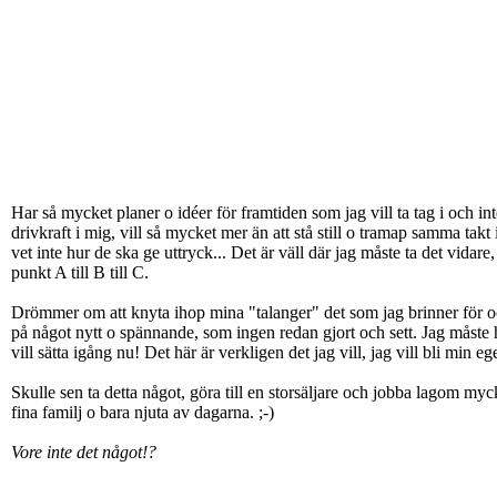
Har så mycket planer o idéer för framtiden som jag vill ta tag i och i
drivkraft i mig, vill så mycket mer än att stå still o tramap samma tak
vet inte hur de ska ge uttryck... Det är väll där jag måste ta det vidar
punkt A till B till C.
Drömmer om att knyta ihop mina "talanger" det som jag brinner för oc
på något nytt o spännande, som ingen redan gjort och sett. Jag måste h
vill sätta igång nu! Det här är verkligen det jag vill, jag vill bli min eg
Skulle sen ta detta något, göra till en storsäljare och jobba lagom my
fina familj o bara njuta av dagarna. ;-)
Vore inte det något!?