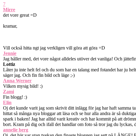
7
Mirre
det vore great =D
kramar,
Vill också hitta ngt jag verkligen vill göra att göra =D
Jennie
Jag håller med, det vore något alldeles utöver det vanliga! Och jättefin
Lottiz
Låter ju inte helt fel och du som har en talang med fotandet har ju helt k
säger jag. Och fin fin bild och läge ;-)
Anna Werner
Vilken mysig bild! :)
Zami
Fin blogg! :)
Elin
Oj det kunde varit jag som skrivit ditt inlägg för jag har haft samma 
hittat så många nya bloggar att läsa och se hur alla andra är så dukti
spark i baken! Jag har alltid varit kreativ och har kommit på att drömme
bort. Kram på dig och ifall det handlar om foto så tror jag du lyckas, d
annelie berg
Oj, det här var utan tvekan den finaste bloggen jag sett på LÄNGE! Br