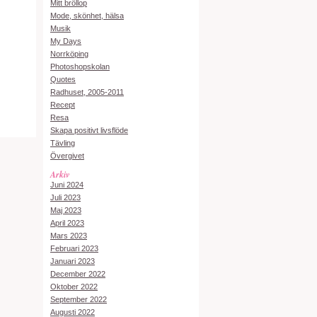
Mitt bröllop
Mode, skönhet, hälsa
Musik
My Days
Norrköping
Photoshopskolan
Quotes
Radhuset, 2005-2011
Recept
Resa
Skapa positivt livsflöde
Tävling
Övergivet
Arkiv
Juni 2024
Juli 2023
Maj 2023
April 2023
Mars 2023
Februari 2023
Januari 2023
December 2022
Oktober 2022
September 2022
Augusti 2022