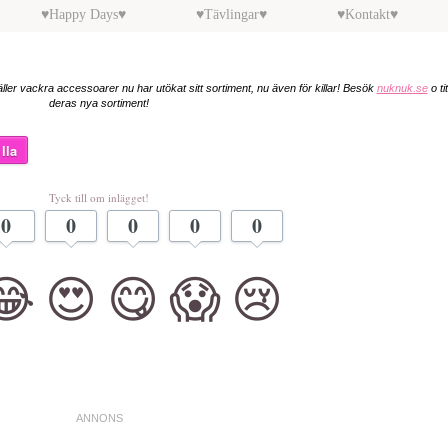
♥Happy Days♥
♥Tävlingar♥
♥Kontakt♥
äller vackra accessoarer nu har utökat sitt sortiment, nu även för killar! Besök
nuknuk.se
o ti
deras nya sortiment!
lla
Tyck till om inlägget!
0
0
0
0
0
😂
😍
😋
😱
😢