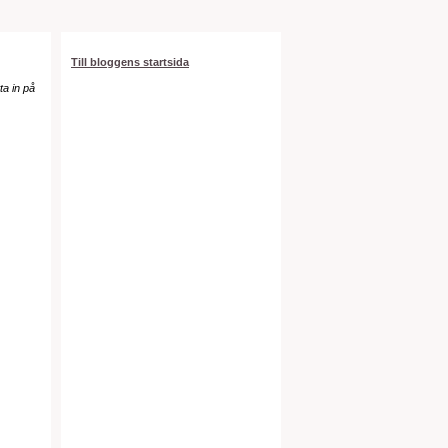
Till bloggens startsida
tta in på