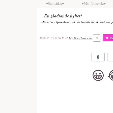
♥Startsidan♥
♥Min fotoskola♥
En glädjande nyhet!
Måste bara tipsa alla om att min favoritbutik på nätet vad g
0
Gi
2010-12-05 @ 00:53:45
My Days
Permalink
0
😀