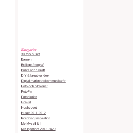
Kategorier
30-tals huset
Barnen
Bröllopsfotograf
Buller och Skratt
DIY & kreativa idéer
Digital marknadskommunikatör
Foto och bildkonst
FotoFin
Fotoskolan
Gravid
Husbygget
Huset 2011-2012
Inredning Inspiration
Me Myself & I
Min lägenhet 2012-2020