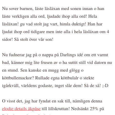
Nu sover barnen, läste läsläxan med sonen innan o han
läste verkligen alla ord, ljudade ihop alla ord! Hela
läsläxan! gu vad stolt jag vart, himla duktigt! Han har
ljudat ihop ord tidigare men inte alla i hela läsläxan om 4
sidor! Så stolt över vår son!
Nu fudnerar jag på o nappa på Darlings idé om ett varmt
bad, känner mig lite frusen av o ha suttit still vid datorn nu
en stund. Sen kanske en mugg med glögg o
köttbullemackor? Rullade egna köttbulalr o stekte
igårkväll, världens godaste, inget slår dem! Så de så! ;-D
O visst det, jag har fyndat en sak till, nämligen denna
elodie details åkpåse
till lillskruttan! Nedsänkt 25% på