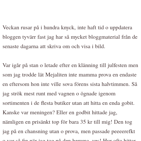
Veckan rusar på i hundra knyck, inte haft tid o uppdatera
bloggen tyvärr fast jag har så mycket bloggmaterial från de
senaste dagarna att skriva om och visa i bild.
Var igår på stan o letade efter en klänning till julfesten men
som jag trodde lät Mejaliten inte mamma prova en endaste
en eftersom hon inte ville sova förens sista halvtimmen. Så
jag strök mest runt med vagnen o ögnade igenom
sortimenten i de flesta butiker utan att hitta en enda gobit.
Kanske var meningen? Eller en godbit hittade jag,
nämligen en prisänkt top för bara 35 kr till mig! Den tog
jag på en chansning utan o prova, men passade peeeerefkt
o var så fin när jag tog på den hemma, yes! Hur ofta hittar