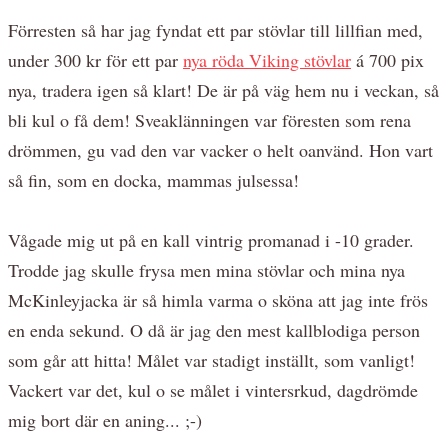
Förresten så har jag fyndat ett par stövlar till lillfian med,
under 300 kr för ett par
nya röda Viking stövlar
á 700 pix
nya, tradera igen så klart! De är på väg hem nu i veckan, så
bli kul o få dem! Sveaklänningen var föresten som rena
drömmen, gu vad den var vacker o helt oanvänd. Hon vart
så fin, som en docka, mammas julsessa!
Vågade mig ut på en kall vintrig promanad i -10 grader.
Trodde jag skulle frysa men mina stövlar och mina nya
McKinleyjacka är så himla varma o sköna att jag inte frös
en enda sekund. O då är jag den mest kallblodiga person
som går att hitta! Målet var stadigt inställt, som vanligt!
Vackert var det, kul o se målet i vintersrkud, dagdrömde
mig bort där en aning... ;-)