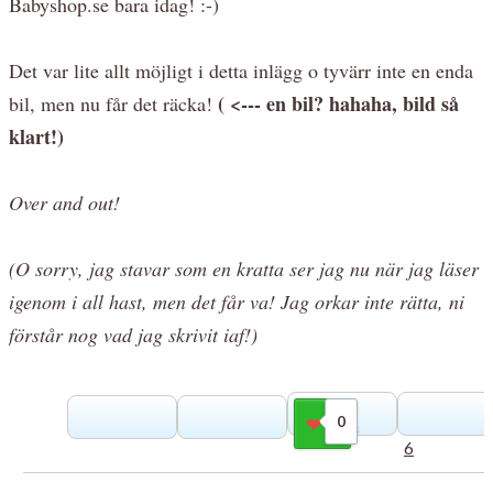
Babyshop.se bara idag! :-)
Det var lite allt möjligt i detta inlägg o tyvärr inte en enda
( <--- en bil? hahaha, bild så
bil, men nu får det räcka!
klart!)
Over and out!
(O sorry, jag stavar som en kratta ser jag nu när jag läser
igenom i all hast, men det får va! Jag orkar inte rätta, ni
förstår nog vad jag skrivit iaf!)
0
Gilla
6