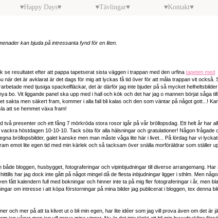
♥Happy Days♥
♥Tävlingar♥
♥Kontakt♥
enader kan bjuda på intressanta fynd för en liten.
ck se resultatet efter att pappa tapetserat sista väggen i trappan med den urfina
tapeten med
 nu när det är avklarat är det dags för mig att lyckas få tid över för att måla trappan vit också.
rarbetade med tjusiga spackelfläckar, det är därför jag inte bjuder på så mycket helheltsbilder
nya bo. Vit liggande panel ska upp med i hall och kök och det har jag o mannen börjat såga til
 det sakta men säkert fram, kommer i alla fall bli kalas och den som väntar på något gott...! K
änsla att se hemmet växa fram!
 presenter och ett fång 7 mörkröda stora rosor igår på vår bröllopsdag. Ett helt år har al
n vackra höstdagen 10-10-10. Tack söta för alla hälsningar och gratulationer! Någon frågade 
gna bröllopsbilder, galet kanske men man måste våga lite här i livet... På lördag har vi lyckat
ram emot lite egen tid med min kärlek och så tacksam över snälla morföräldrar som ställer up
m både bloggen, husbygget, fotograferingar och vipinbjudningar till diverse arrangemang. Har 
ittills har jag dock inte gått på något mingel då de flesta inbjudningar ligger i sthlm. Men någ
en fått kalendern full med bokningar och hinner inte ta på mig fler fotograferingar i år, men bl
gningar om intresse i att köpa förstorningar på mina bilder jag publicerat i bloggen, tex denna bi
mer och mer på att ta klivet ut o bli min egen, har lite idéer som jag vill prova även om det är jä