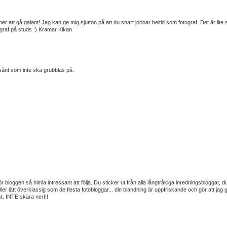
r att gå galant! Jag kan ge mig sjutton på att du snart jobbar heltid som fotograf. Det är lite 
tograf på studs :) Kramar Kikan
sånt som inte ska grubblas på.
 bloggen så himla intressant att följa. Du sticker ut från alla långtråkiga inredningsbloggar, d
er lätt överklassig som de flesta fotobloggar... din blandning är uppfriskande och gör att jag g
t. INTE skära ner!!!