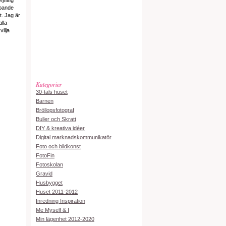
rjning
apande
t. Jag är
alla
vilja
Kategorier
30-tals huset
Barnen
Bröllopsfotograf
Buller och Skratt
DIY & kreativa idéer
Digital marknadskommunikatör
Foto och bildkonst
FotoFin
Fotoskolan
Gravid
Husbygget
Huset 2011-2012
Inredning Inspiration
Me Myself & I
Min lägenhet 2012-2020