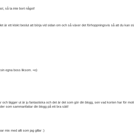
st, så ta inte bort något!
t är ett klokt beslut att börja vid sidan om och så växer det förhoppningsvis så att du kan st
ra sin egna boss liksom. =o)
u tar och lägger ut är ju fantastiska och det är det som gör din blogg, sen vad korten har för moti
lder som sammanfattar din blogg på ett bra sätt!
r mix med allt som jag gillar :)