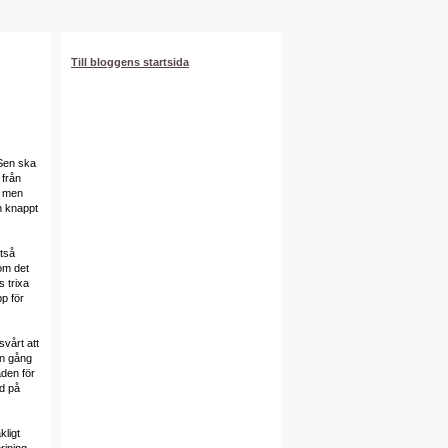
Till bloggens startsida
 Sen ska
 från
l men
an knappt
ltså
om det
s trixa
p för
svårt att
on gång
aden för
ld på
kligt