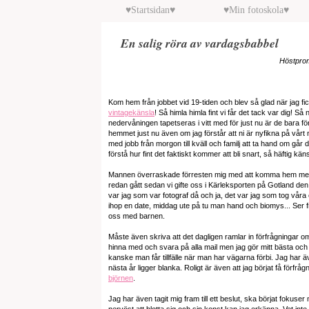
♥Startsidan♥
♥Min fotoskola♥
En salig röra av vardagsbabbel
Höstprom
Kom hem från jobbet vid 19-tiden och blev så glad när jag fi
vintagekänsla
! Så himla himla fint vi får det tack var dig! Så
nedervåningen tapetseras i vitt med för just nu är de bara fö
hemmet just nu även om jag förstår att ni är nyfikna på vårt 
med jobb från morgon till kväll och familj att ta hand om går
förstå hur fint det faktiskt kommer att bli snart, så häftig k
Mannen överraskade förresten mig med att komma hem med två
redan gått sedan vi gifte oss i Kärleksporten på Gotland de
var jag som var fotograf då och ja, det var jag som tog våra e
ihop en date, middag ute på tu man hand och biomys... Ser f
oss med barnen.
Måste även skriva att det dagligen ramlar in förfrågningar o
hinna med och svara på alla mail men jag gör mitt bästa och h
kanske man får tillfälle när man har vägarna förbi. Jag har äv
nästa år ligger blanka. Roligt är även att jag börjat få förfrå
björnen
.
Jag har även tagit mig fram till ett beslut, ska börjat fokuser 