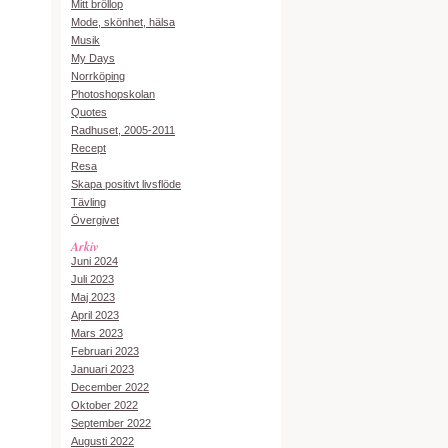
Mitt bröllop
Mode, skönhet, hälsa
Musik
My Days
Norrköping
Photoshopskolan
Quotes
Radhuset, 2005-2011
Recept
Resa
Skapa positivt livsflöde
Tävling
Övergivet
Arkiv
Juni 2024
Juli 2023
Maj 2023
April 2023
Mars 2023
Februari 2023
Januari 2023
December 2022
Oktober 2022
September 2022
Augusti 2022