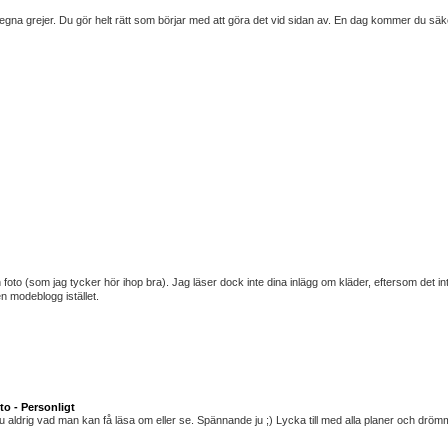
 egna grejer. Du gör helt rätt som börjar med att göra det vid sidan av. En dag kommer du säk
 foto (som jag tycker hör ihop bra). Jag läser dock inte dina inlägg om kläder, eftersom det int
n modeblogg istället.
to - Personligt
t ju aldrig vad man kan få läsa om eller se. Spännande ju ;) Lycka till med alla planer och drömm