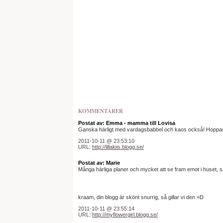
KOMMENTARER
Postat av: Emma - mamma till Lovisa
Ganska härligt med vardagsbabbel och kaos också! Hoppas d
2011-10-11 @ 23:53:10
URL:
http://lillalois.blogg.se/
Postat av: Marie
Många härliga planer och mycket att se fram emot i huset, s
kraam, din blogg är skönt snurrig, så gillar vi den =D
2011-10-11 @ 23:55:14
URL:
http://myflowergirl.blogg.se/