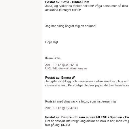
Postat av: Sofia - Hildas Hem
Jaaa, jag tycker du tänker helt rätt! Våga satsa mer på dina
att kunna ta steget fullt ut!
Jag har aldrig ångrat mig en sekund!
Hejja dig!
Kram Sofia
2011-10-12 @ 09:42:25
URL:
http://www.hildashem.se
Postat av: Emma W
Jag gillar din blogg och variationen mellan inredning, hus och
intresserar mig. Personligen tycker jag att det hör hemma i e
Fortsätt med dina vackra foton, som inspirerar mig!
2011-10-12 @ 12:47:41
Postat av: Denize - Ensam morsa till E&E i Spanien - Fo
Det är absolut inte rörigt. Jag älskar att kika in här, men ve
tror på dig! KRAM