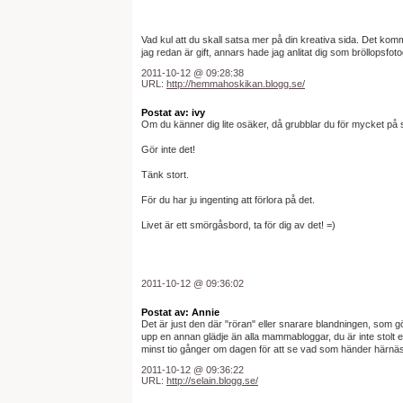
Vad kul att du skall satsa mer på din kreativa sida. Det komme
jag redan är gift, annars hade jag anlitat dig som bröllopsfo
2011-10-12 @ 09:28:38
URL:
http://hemmahoskikan.blogg.se/
Postat av: ivy
Om du känner dig lite osäker, då grubblar du för mycket på 
Gör inte det!
Tänk stort.
För du har ju ingenting att förlora på det.
Livet är ett smörgåsbord, ta för dig av det! =)
2011-10-12 @ 09:36:02
Postat av: Annie
Det är just den där "röran" eller snarare blandningen, som gör
upp en annan glädje än alla mammabloggar, du är inte stolt ell
minst tio gånger om dagen för att se vad som händer härnäs
2011-10-12 @ 09:36:22
URL:
http://selain.blogg.se/