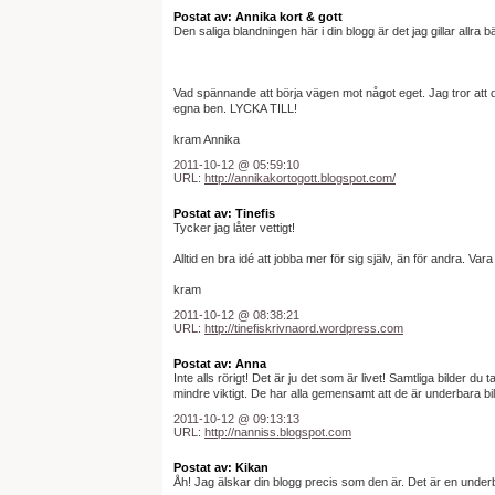
Postat av: Annika kort & gott
Den saliga blandningen här i din blogg är det jag gillar allra bä
Vad spännande att börja vägen mot något eget. Jag tror att de
egna ben. LYCKA TILL!
kram Annika
2011-10-12 @ 05:59:10
URL:
http://annikakortogott.blogspot.com/
Postat av: Tinefis
Tycker jag låter vettigt!
Alltid en bra idé att jobba mer för sig själv, än för andra. Va
kram
2011-10-12 @ 08:38:21
URL:
http://tinefiskrivnaord.wordpress.com
Postat av: Anna
Inte alls rörigt! Det är ju det som är livet! Samtliga bilder d
mindre viktigt. De har alla gemensamt att de är underbara bi
2011-10-12 @ 09:13:13
URL:
http://nanniss.blogspot.com
Postat av: Kikan
Åh! Jag älskar din blogg precis som den är. Det är en underba