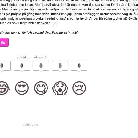
 om jag vågar men jag vill prova mina vingar. Nu är det inte tänkt att bli min huvudsakliga försö
inarie jobb som innan. Men jag vill göra det här och se vart det kan ta mig för det är mitt sk
obba på mitt projekt lite mer och finslipa för det kommer att ta tid att samordna och lära sig all
t? Nya projekt på gång hela tiden! Ibland kan jag känna att bloggen därför spretar iväg lite åt 
ppisfynd, renoveringsprojekt, inredning, outfits och ja lite till. Är det för rörigt tycker ni? Skulle 
 en sak i taget heter det visst... ;-)
ch imorgon en ny fullspäckad dag. Kramar och natti!
lla
Tyck till om inlägget!
0
0
0
0
0
😂
😍
😋
😱
😢