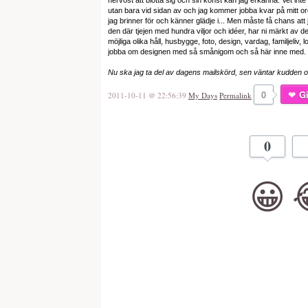
nervöst att blotta sig och sin konst kan jag erkänna. Vet inte
utan bara vid sidan av och jag kommer jobba kvar på mitt ord
jag brinner för och känner glädje i... Men måste få chans att j
den där tjejen med hundra viljor och idéer, har ni märkt av de
möjliga olika håll, husbygge, foto, design, vardag, familjeliv, lo
jobba om designen med så smånigom och så här inne med. Men
Nu ska jag ta del av dagens mailskörd, sen väntar kudden o
0
Gi
2011-10-11 @ 22:56:39
My Days
Permalink
0
😀