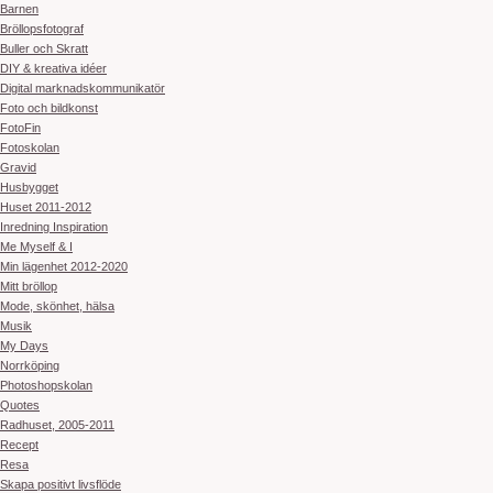
Barnen
Bröllopsfotograf
Buller och Skratt
DIY & kreativa idéer
Digital marknadskommunikatör
Foto och bildkonst
FotoFin
Fotoskolan
Gravid
Husbygget
Huset 2011-2012
Inredning Inspiration
Me Myself & I
Min lägenhet 2012-2020
Mitt bröllop
Mode, skönhet, hälsa
Musik
My Days
Norrköping
Photoshopskolan
Quotes
Radhuset, 2005-2011
Recept
Resa
Skapa positivt livsflöde