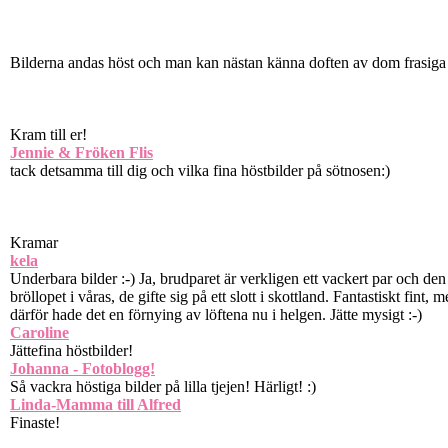
Bilderna andas höst och man kan nästan känna doften av dom frasiga h
Kram till er!
Jennie & Fröken Flis
tack detsamma till dig och vilka fina höstbilder på sötnosen:)
Kramar
kela
Underbara bilder :-) Ja, brudparet är verkligen ett vackert par och den
bröllopet i våras, de gifte sig på ett slott i skottland. Fantastiskt fin
därför hade det en förnying av löftena nu i helgen. Jätte mysigt :-)
Caroline
Jättefina höstbilder!
Johanna - Fotoblogg!
Så vackra höstiga bilder på lilla tjejen! Härligt! :)
Linda-Mamma till Alfred
Finaste!