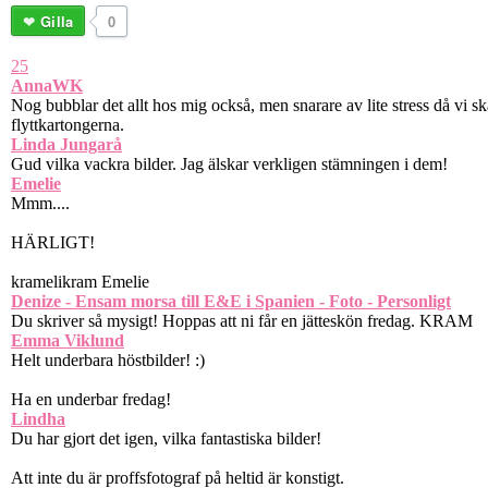
Gilla
0
25
AnnaWK
Nog bubblar det allt hos mig också, men snarare av lite stress då vi sk
flyttkartongerna.
Linda Jungarå
Gud vilka vackra bilder. Jag älskar verkligen stämningen i dem!
Emelie
Mmm....
HÄRLIGT!
kramelikram Emelie
Denize - Ensam morsa till E&E i Spanien - Foto - Personligt
Du skriver så mysigt! Hoppas att ni får en jätteskön fredag. KRAM
Emma Viklund
Helt underbara höstbilder! :)
Ha en underbar fredag!
Lindha
Du har gjort det igen, vilka fantastiska bilder!
Att inte du är proffsfotograf på heltid är konstigt.