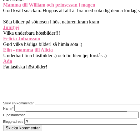
Mamma till William och prinsessan i magen
God kväll snäckan..Hoppas att allt är bra med söta dig denna lördag s
Söta bilder på sötnosen i höst naturen.kram kram
Junitjej
Vilka underbara höstbilder!!!
Felicia Johansson
Gud vilka härliga bilder! så himla söta :)
Elin - mamma till Alicia
Underbart fina höstbilder :) och fin liten tjej förstås :)
Ada
Fantastiska höstbilder!
Skriv en kommentar
Namn*
E-postadress*
Blogg-adress