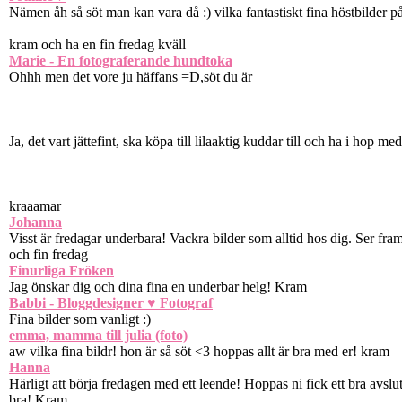
Nämen åh så söt man kan vara då :) vilka fantastiskt fina höstbilder på 
kram och ha en fin fredag kväll
Marie - En fotograferande hundtoka
Ohhh men det vore ju häffans =D,söt du är
Ja, det vart jättefint, ska köpa till lilaaktig kuddar till och ha i hop m
kraaamar
Johanna
Visst är fredagar underbara! Vackra bilder som alltid hos dig. Ser fr
och fin fredag
Finurliga Fröken
Jag önskar dig och dina fina en underbar helg! Kram
Babbi - Bloggdesigner ♥ Fotograf
Fina bilder som vanligt :)
emma, mamma till julia (foto)
aw vilka fina bildr! hon är så söt <3 hoppas allt är bra med er! kram
Hanna
Härligt att börja fredagen med ett leende! Hoppas ni fick ett bra avslu
bra! Kram