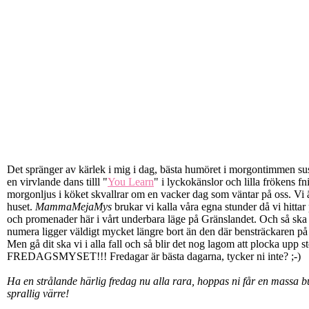
Det spränger av kärlek i mig i dag, bästa humöret i morgontimmen su
en virvlande dans tilll "
You Learn
" i lyckokänslor och lilla frökens f
morgonljus i köket skvallrar om en vacker dag som väntar på oss. Vi ä
huset.
MammaMejaMys
brukar vi kalla våra egna stunder då vi hittar 
och promenader här i vårt underbara läge på Gränslandet. Och så ska v
numera ligger väldigt mycket längre bort än den där bensträckaren på
Men gå dit ska vi i alla fall och så blir det nog lagom att plocka upp 
FREDAGSMYSET!!! Fredagar är bästa dagarna, tycker ni inte? ;-)
Ha en strålande härlig fredag nu alla rara, hoppas ni får en massa b
sprallig värre!