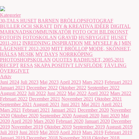
Kategorier
30-TALS HUSET
BARNEN
BRÖLLOPSFOTOGRAF
BULLER OCH SKRATT
DIY & KREATIVA IDÉER
DIGITAL
MARKNADSKOMMUNIKATÖR
FOTO OCH BILDKONST
FOTOFIN
FOTOSKOLAN
GRAVID
HUSBYGGET
HUSET
2011-2012
INREDNING INSPIRATION
ME MYSELF & I
MIN
LÄGENHET 2012-2020
MITT BRÖLLOP
MODE, SKÖNHET,
HÄLSA
MUSIK
MY DAYS
NORRKÖPING
PHOTOSHOPSKOLAN
QUOTES
RADHUSET, 2005-2011
RECEPT
RESA
SKAPA POSITIVT LIVSFLÖDE
TÄVLING
ÖVERGIVET
Arkiv
Juni 2024
Juli 2023
Maj 2023
April 2023
Mars 2023
Februari 2023
Januari 2023
December 2022
Oktober 2022
September 2022
Augusti 2022
Juli 2022
Juni 2022
Maj 2022
April 2022
Mars 2022
Februari 2022
December 2021
November 2021
Oktober 2021
September 2021
Augusti 2021
Juni 2021
Maj 2021
April 2021
Mars 2021
Februari 2021
Januari 2021
December 2020
November
2020
Oktober 2020
September 2020
Augusti 2020
Juni 2020
Maj
2020
April 2020
Mars 2020
Februari 2020
Januari 2020
December
2019
November 2019
Oktober 2019
September 2019
Augusti 2019
Juli 2019
Juni 2019
Maj 2019
April 2019
Mars 2019
Februari 2019
Januari 2019
December 2018
November 2018
Oktober 2018