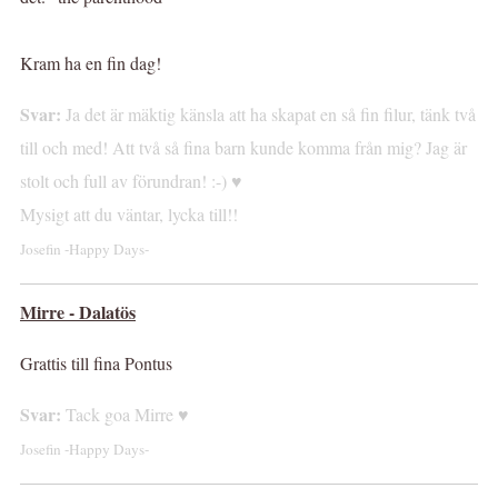
Kram ha en fin dag!
Svar:
Ja det är mäktig känsla att ha skapat en så fin filur, tänk två
till och med! Att två så fina barn kunde komma från mig? Jag är
stolt och full av förundran! :-) ♥
Mysigt att du väntar, lycka till!!
Josefin -Happy Days-
Mirre - Dalatös
Grattis till fina Pontus
Svar:
Tack goa Mirre ♥
Josefin -Happy Days-