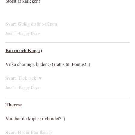
Störst är kärleken!
Svar:
Gullig du är :-)Kram
Josefin -Happy Days-
Karro och King :)
Vilka charmiga bilder :) Grattis till Pontus! :)
Svar:
Tack tack! ♥
Josefin -Happy Days-
Therese
Vart har du köpt skrivbordet? :)
Svar:
Det är från Ikea :)