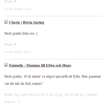
Svar:
♥
Josefin -Happy Days-
Cherie | Börja Spring
Stort grattis från oss :)
Svar:
♥
Josefin -Happy Days-
Emmelie - Mamma till Ebba och Hugo
Stort grattis, 10 år måste va något speciellt att fylla. Hur gammal
var du när du fick sonen?
Svar:
Jag hade precis fyllt 21 år, så jag var 20 när jag väntade
honom. :-)