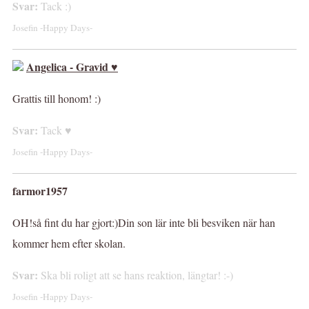
Svar:
Tack :)
Josefin -Happy Days-
Angelica - Gravid ♥
Grattis till honom! :)
Svar:
Tack ♥
Josefin -Happy Days-
farmor1957
OH!så fint du har gjort:)Din son lär inte bli besviken när han
kommer hem efter skolan.
Svar:
Ska bli roligt att se hans reaktion, längtar! :-)
Josefin -Happy Days-