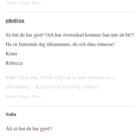
Josefin -Happy Days-
pilotfrun
Så fint du har gjort! Och hur överraskad kommer han inte att bli?!
Ha en fantastisk dag tillsammans, du och dina sötnosar!
Kram
Rebecca
Svar:
Tack söta, det blir roligt att se hans reaktion sen i
eftermiddag. :-)Kram och ha en trevlig valborg!
Josefin -Happy Days-
Sofia
Åh så fint du har gjort!!