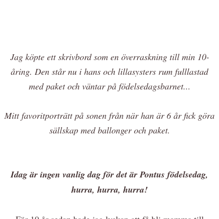
Jag köpte ett skrivbord som en överraskning till min 10-
åring. Den står nu i hans och lillasysters rum fulllastad
med paket och väntar på födelsedagsbarnet...
Mitt favoritporträtt på sonen från när han är 6 år fick göra
sällskap med ballonger och paket.
Idag är ingen vanlig dag för det är Pontus födelsedag,
hurra, hurra, hurra!
För 10 år sedan hade jag lyckan att få bli mamma till