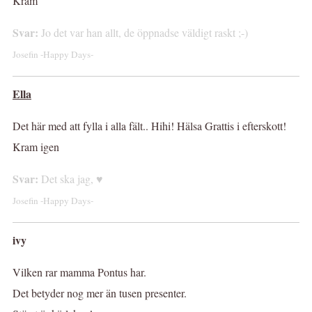
Kram
Svar:
Jo det var han allt, de öppnadse väldigt raskt ;-)
Josefin -Happy Days-
Ella
Det här med att fylla i alla fält.. Hihi! Hälsa Grattis i efterskott!
Kram igen
Svar:
Det ska jag, ♥
Josefin -Happy Days-
ivy
Vilken rar mamma Pontus har.
Det betyder nog mer än tusen presenter.