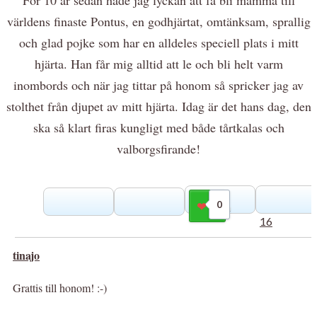
världens finaste Pontus, en godhjärtat, omtänksam, sprallig
och glad pojke som har en alldeles speciell plats i mitt
hjärta. Han får mig alltid att le och bli helt varm
inombords och när jag tittar på honom så spricker jag av
stolthet från djupet av mitt hjärta. Idag är det hans dag, den
ska så klart firas kungligt med både tårtkalas och
valborgsfirande!
0
Gilla
16
tinajo
Grattis till honom! :-)