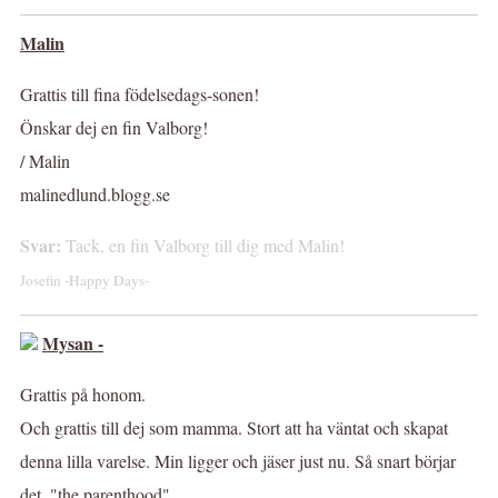
Malin
Grattis till fina födelsedags-sonen!
Önskar dej en fin Valborg!
/ Malin
malinedlund.blogg.se
Svar:
Tack, en fin Valborg till dig med Malin!
Josefin -Happy Days-
Mysan -
Grattis på honom.
Och grattis till dej som mamma. Stort att ha väntat och skapat
denna lilla varelse. Min ligger och jäser just nu. Så snart börjar
det. "the parenthood"