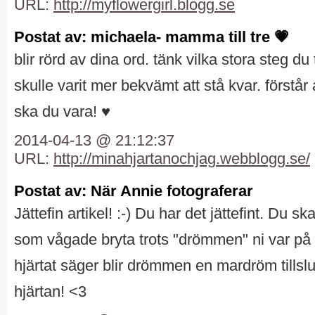
URL:
http://myflowergirl.blogg.se
Postat av: michaela- mamma till tre 💗
blir rörd av dina ord. tänk vilka stora steg du 
skulle varit mer bekvämt att stå kvar. förstår 
ska du vara! ♥
2014-04-13 @ 21:12:37
URL:
http://minahjartanochjag.webblogg.se/
Postat av: När Annie fotograferar
Jättefin artikel! :-) Du har det jättefint. Du s
som vågade bryta trots "drömmen" ni var på v
hjärtat säger blir drömmen en mardröm tillslu
hjärtan! <3