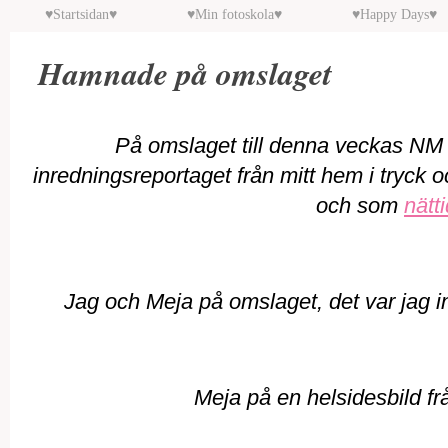
♥Startsidan♥
♥Min fotoskola♥
♥Happy Days♥
Hamnade på omslaget
På omslaget till denna veckas NM B
inredningsreportaget från mitt hem i tryck o
och som
nätt
Jag och Meja på omslaget, det var jag in
Meja på en helsidesbild f