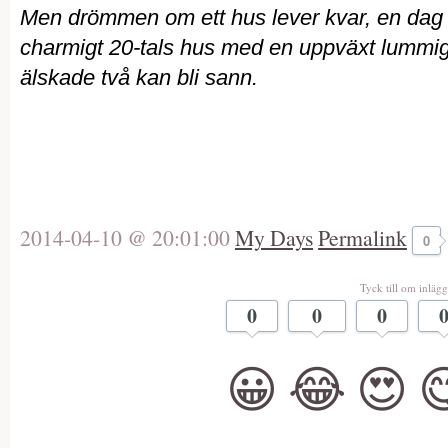
Men drömmen om ett hus lever kvar, en dag ka
charmigt 20-tals hus med en uppväxt lummig 
älskade två kan bli sann.
2014-04-10 @ 20:01:00
My Days
Permalink
0
Tyck till om inlägg
0
0
0
😀
😂
😍
