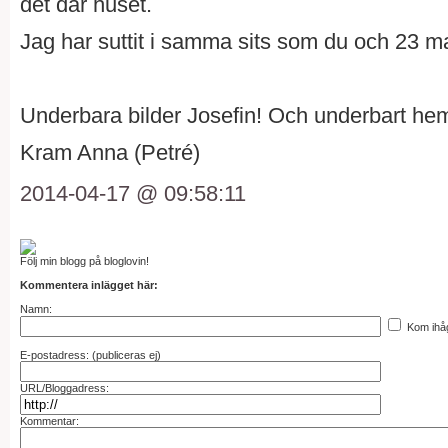
det där huset.
Jag har suttit i samma sits som du och 23 maj 
Underbara bilder Josefin! Och underbart hem 
Kram Anna (Petré)
2014-04-17 @ 09:58:11
Följ min blogg på bloglovin!
Kommentera inlägget här:
Namn:
Kom ihå
E-postadress: (publiceras ej)
URL/Bloggadress:
Kommentar: